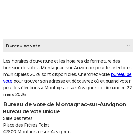
City break
Voyage de noces
Climat
Destinations
Voyage nature
Forum
+
PHOTO
GUIDES D'ACHAT
BONS PLANS
CARTE DE VOEUX
Bureau de vote
Carte Bonne année
Carte Pâques
Carte de Noël
Carte Saint-Valentin
Carte d'anniversaire
DICTIONNAIRE
Les horaires d'ouverture et les horaires de fermeture des
Biographies
Expressions
bureaux de vote à Montagnac-sur-Auvignon pour les élections
Dictionnaire
Citations
Proverbes
PROGRAMME TV
municipales 2026 sont disponibles. Cherchez votre
bureau de
vote
pour trouver son adresse et découvrez où et quand voter
COPAINS D'AVANT
pour les élections à Montagnac-sur-Auvignon ce dimanche 22
Se connecter
Collèges
Universités
Service militaire
S'inscrire
Lycées
Primaires
Entreprises
Avis de recherche
AVIS DE DÉCÈS
mars 2026.
Bureau de vote de Montagnac-sur-Auvignon
FORUM
Bureau de vote unique
Lifestyle
Sport
Television
Cinema
Bricolage
Culture
Auto
Voyage
Salle des fêtes
Place des Frères Tolot
47600 Montagnac-sur-Auvignon