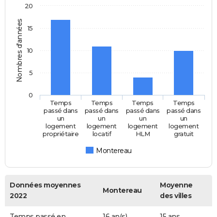
20
Nombres d'années
15
10
5
0
Temps
Temps
Temps
Temps
passé dans
passé dans
passé dans
passé dans
un
un
un
un
logement
logement
logement
logement
propriétaire
locatif
HLM
gratuit
Montereau
Données moyennes
Moyenne
Montereau
2022
des villes
Temps passé en
16 an(s)
15 ans