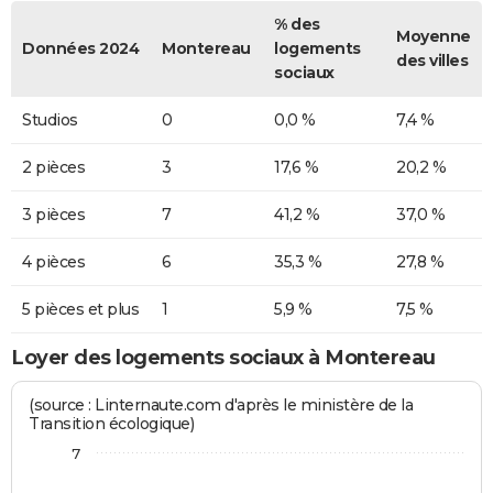
% des
Moyenne
Données 2024
Montereau
logements
des villes
sociaux
Studios
0
0,0 %
7,4 %
2 pièces
3
17,6 %
20,2 %
3 pièces
7
41,2 %
37,0 %
4 pièces
6
35,3 %
27,8 %
5 pièces et plus
1
5,9 %
7,5 %
Loyer des logements sociaux à Montereau
(source : Linternaute.com d'après le ministère de la
Transition écologique)
7