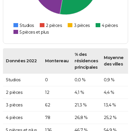
Studios
2 pièces
3 pièces
4 pièces
5 pièces et plus
% des
Moyenne
Données 2022
Montereau
résidences
des villes
principales
Studios
0
0,0 %
0,9 %
2 pièces
12
4,1 %
4,4 %
3 pièces
62
21,3 %
13,4 %
4 pièces
78
26,8 %
25,2 %
5 pièces et plus
136
46,7 %
54,9 %