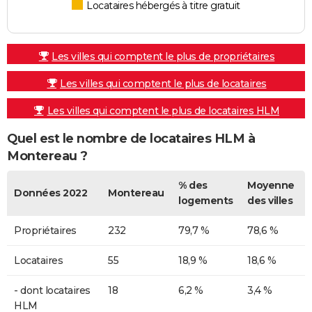
Locataires hébergés à titre gratuit
Les villes qui comptent le plus de propriétaires
Les villes qui comptent le plus de locataires
Les villes qui comptent le plus de locataires HLM
Quel est le nombre de locataires HLM à
Montereau ?
% des
Moyenne
Données 2022
Montereau
logements
des villes
Propriétaires
232
79,7 %
78,6 %
Locataires
55
18,9 %
18,6 %
- dont locataires
18
6,2 %
3,4 %
HLM