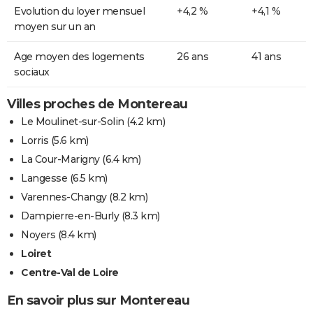
Evolution du loyer mensuel
+4,2 %
+4,1 %
moyen sur un an
Age moyen des logements
26 ans
41 ans
sociaux
Villes proches de Montereau
Le Moulinet-sur-Solin
(4.2 km)
Lorris
(5.6 km)
La Cour-Marigny
(6.4 km)
Langesse
(6.5 km)
Varennes-Changy
(8.2 km)
Dampierre-en-Burly
(8.3 km)
Noyers
(8.4 km)
Loiret
Centre-Val de Loire
En savoir plus sur Montereau