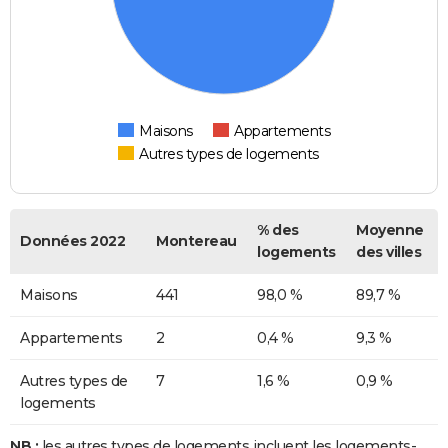
Maisons
Appartements
Autres types de logements
% des
Moyenne
Données 2022
Montereau
logements
des villes
Maisons
441
98,0 %
89,7 %
Appartements
2
0,4 %
9,3 %
Autres types de
7
1,6 %
0,9 %
logements
NB :
les autres types de logements incluent les logements-