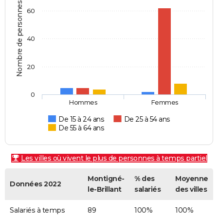
Nombre de personnes
60
40
20
0
Hommes
Femmes
De 15 à 24 ans
De 25 à 54 ans
De 55 à 64 ans
Les villes où vivent le plus de personnes à temps partiel
Montigné-
% des
Moyenne
Données 2022
le-Brillant
salariés
des villes
Salariés à temps
89
100%
100%