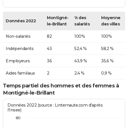
Montigné-
% des
Moyenne
Données 2022
le-Brillant
salariés
des villes
Non-salariés
82
100%
100%
Indépendants
43
52,4 %
58,2 %
Employeurs
36
43,9 %
35,6 %
Aides familiaux
2
2,4 %
0,9 %
Temps partiel des hommes et des femmes à
Montigné-le-Brillant
Données 2022 (source : Linternaute.com d'après
l'Insee)
80