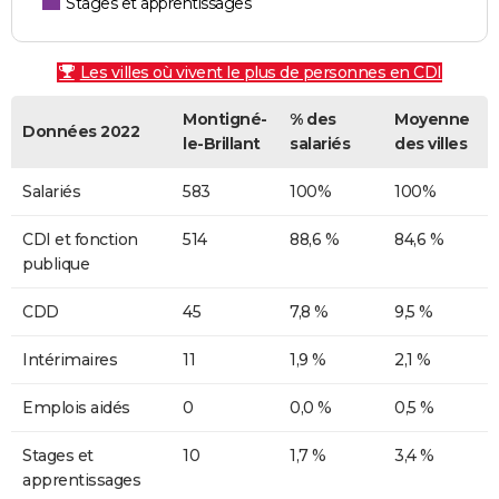
Stages et apprentissages
Les villes où vivent le plus de personnes en CDI
Montigné-
% des
Moyenne
Données 2022
le-Brillant
salariés
des villes
Salariés
583
100%
100%
CDI et fonction
514
88,6 %
84,6 %
publique
CDD
45
7,8 %
9,5 %
Intérimaires
11
1,9 %
2,1 %
Emplois aidés
0
0,0 %
0,5 %
Stages et
10
1,7 %
3,4 %
apprentissages