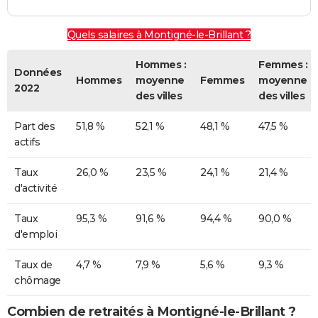
Quels salaires à Montigné-le-Brillant ?
Hommes :
Femmes :
Données
Hommes
moyenne
Femmes
moyenne
2022
des villes
des villes
Part des
51,8 %
52,1 %
48,1 %
47,5 %
actifs
Taux
26,0 %
23,5 %
24,1 %
21,4 %
d'activité
Taux
95,3 %
91,6 %
94,4 %
90,0 %
d'emploi
Taux de
4,7 %
7,9 %
5,6 %
9,3 %
chômage
Combien de retraités à Montigné-le-Brillant ?