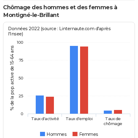
Chômage des hommes et des femmes à
Montigné-le-Brillant
Données 2022 (source : Linternaute.com d'après
l'Insee)
100
% de la pop. active de 15-64 ans
75
50
25
0
Taux d'activité
Taux d'emploi
Taux de
chômage
Hommes
Femmes