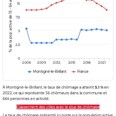
% de la pop. active de 15 - 64 ans
10
7,5
5
2,5
0
2006
2009
2012
2015
2018
2021
Montigné-le-Brillant
France
À Montigné-le-Brillant, le taux de chômage a atteint
5,1 %
en
2022, ce qui représente 36 chômeurs dans la commune et
664 personnes en activité.
Classement des villes avec le plus de chômage
Le taux de chômage présenté ici porte sur la population active