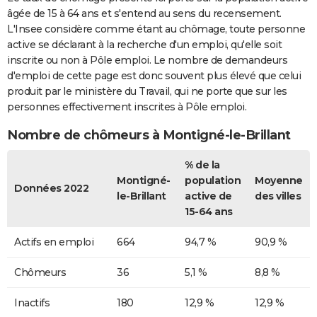
âgée de 15 à 64 ans et s'entend au sens du recensement.
L'Insee considère comme étant au chômage, toute personne
active se déclarant à la recherche d'un emploi, qu'elle soit
inscrite ou non à Pôle emploi. Le nombre de demandeurs
d'emploi de cette page est donc souvent plus élevé que celui
produit par le ministère du Travail, qui ne porte que sur les
personnes effectivement inscrites à Pôle emploi.
Nombre de chômeurs à Montigné-le-Brillant
% de la
Montigné-
population
Moyenne
Données 2022
le-Brillant
active de
des villes
15-64 ans
Actifs en emploi
664
94,7 %
90,9 %
Chômeurs
36
5,1 %
8,8 %
Inactifs
180
12,9 %
12,9 %