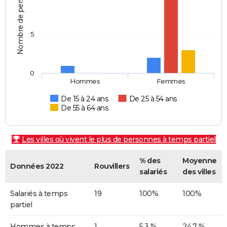
Nombre de personnes
5
0
Hommes
Femmes
De 15 à 24 ans
De 25 à 54 ans
De 55 à 64 ans
Les villes où vivent le plus de personnes à temps partiel
% des
Moyenne
Données 2022
Rouvillers
salariés
des villes
Salariés à temps
19
100%
100%
partiel
Hommes à temps
1
5,3 %
24,7 %