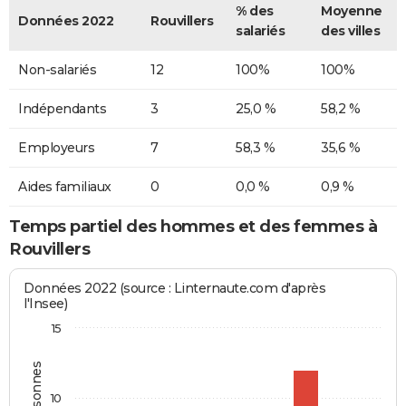
% des
Moyenne
Données 2022
Rouvillers
salariés
des villes
Non-salariés
12
100%
100%
Indépendants
3
25,0 %
58,2 %
Employeurs
7
58,3 %
35,6 %
Aides familiaux
0
0,0 %
0,9 %
Temps partiel des hommes et des femmes à
Rouvillers
Données 2022 (source : Linternaute.com d'après
l'Insee)
15
10