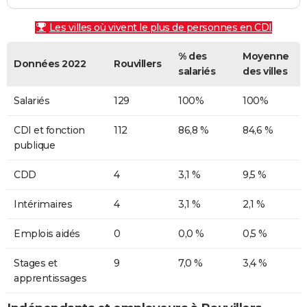
Les villes où vivent le plus de personnes en CDI
% des
Moyenne
Données 2022
Rouvillers
salariés
des villes
Salariés
129
100%
100%
CDI et fonction
112
86,8 %
84,6 %
publique
CDD
4
3,1 %
9,5 %
Intérimaires
4
3,1 %
2,1 %
Emplois aidés
0
0,0 %
0,5 %
Stages et
9
7,0 %
3,4 %
apprentissages