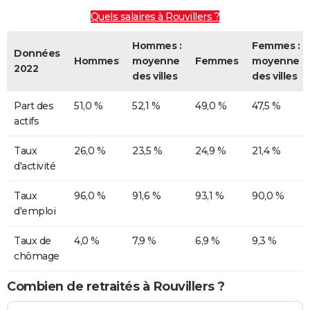
Quels salaires à Rouvillers ?
Hommes :
Femmes :
Données
Hommes
moyenne
Femmes
moyenne
2022
des villes
des villes
Part des
51,0 %
52,1 %
49,0 %
47,5 %
actifs
Taux
26,0 %
23,5 %
24,9 %
21,4 %
d'activité
Taux
96,0 %
91,6 %
93,1 %
90,0 %
d'emploi
Taux de
4,0 %
7,9 %
6,9 %
9,3 %
chômage
Combien de retraités à Rouvillers ?