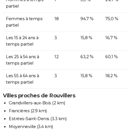
partiel
Femmes à temps
18
94,7 %
75,0 %
partiel
Les 15 à 24 ans à
3
15,8 %
16,7 %
temps partiel
Les 25 à 54 ans à
12
63,2 %
60,1 %
temps partiel
Les 55 à 64 ans à
3
15,8 %
18,2 %
temps partiel
Villes proches de Rouvillers
Grandvillers-aux-Bois
(2 km)
Francières
(2.9 km)
Estrées-Saint-Denis
(3.3 km)
Moyenneville
(3.4 km)