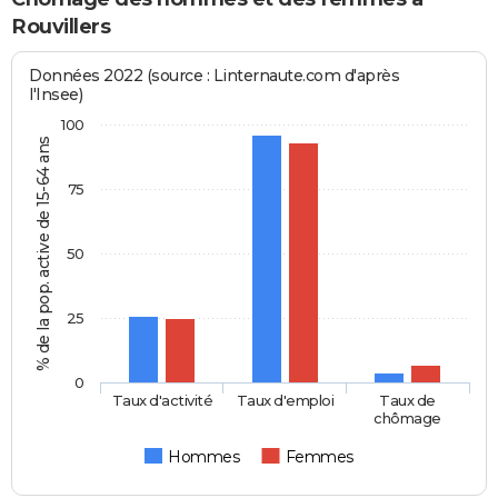
Rouvillers
Données 2022 (source : Linternaute.com d'après
l'Insee)
100
% de la pop. active de 15-64 ans
75
50
25
0
Taux d'activité
Taux d'emploi
Taux de
chômage
Hommes
Femmes