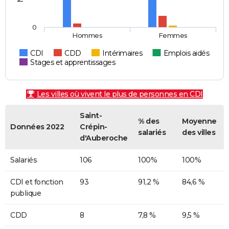
0
Hommes
Femmes
CDI
CDD
Intérimaires
Emplois aidés
Stages et apprentissages
Les villes où vivent le plus de personnes en CDI
Saint-
% des
Moyenne
Données 2022
Crépin-
salariés
des villes
d'Auberoche
Salariés
106
100%
100%
CDI et fonction
93
91,2 %
84,6 %
publique
CDD
8
7,8 %
9,5 %