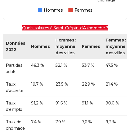
Hommes
Femmes
Quels salaires à Saint-Crépin-d'Auberoche ?
Hommes :
Femmes :
Données
Hommes
moyenne
Femmes
moyenne
2022
des villes
des villes
Part des
46,3 %
52,1 %
53,7 %
47,5 %
actifs
Taux
19,7 %
23,5 %
22,9 %
21,4 %
d'activité
Taux
91,2 %
91,6 %
91,1 %
90,0 %
d'emploi
Taux de
7,4 %
7,9 %
7,6 %
9,3 %
chômage