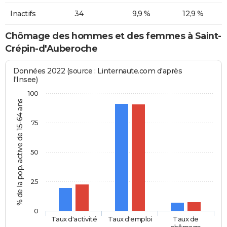
Inactifs
34
9,9 %
12,9 %
Chômage des hommes et des femmes à Saint-
Crépin-d'Auberoche
Données 2022 (source : Linternaute.com d'après
l'Insee)
100
% de la pop. active de 15-64 ans
75
50
25
0
Taux d'activité
Taux d'emploi
Taux de
chômage