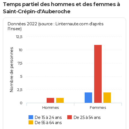
Temps partiel des hommes et des femmes à
Saint-Crépin-d'Auberoche
Données 2022 (source : Linternaute.com d'après
l'Insee)
12,5
Nombre de personnes
10
7,5
5
2,5
0
Hommes
Femmes
De 15 à 24 ans
De 25 à 54 ans
De 55 à 64 ans