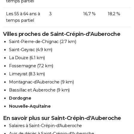
temps partiel
Les 55 à 64 ans à
3
16,7 %
18,2 %
temps partiel
Villes proches de Saint-Crépin-d'Auberoche
Saint-Pierre-de-Chignac
(2.7 km)
Saint-Geyrac
(4.9 km)
La Douze
(6.1 km)
Fossemagne
(7.2 km)
Limeyrat
(8.3 km)
Montagnac-d'Auberoche
(9 km)
Bassillac et Auberoche
(9 km)
Dordogne
Nouvelle-Aquitaine
En savoir plus sur Saint-Crépin-d'Auberoche
Salaires à Saint-Crépin-d'Auberoche
Avis de décès à Saint-Crépin-d'Auberoche