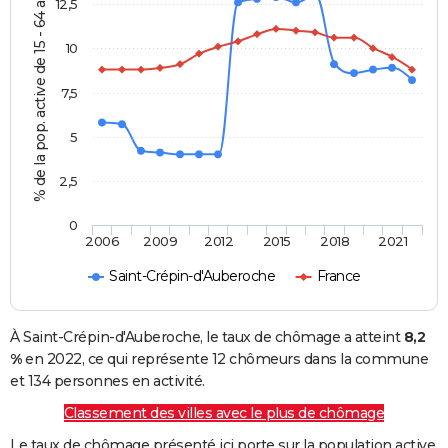
% de la pop. active de 15 - 64 ans
12,5
10
7,5
5
2,5
0
2006
2009
2012
2015
2018
2021
Saint-Crépin-d'Auberoche
France
À Saint-Crépin-d'Auberoche, le taux de chômage a atteint
8,2
%
en 2022, ce qui représente 12 chômeurs dans la commune
et 134 personnes en activité.
Classement des villes avec le plus de chômage
Le taux de chômage présenté ici porte sur la population active