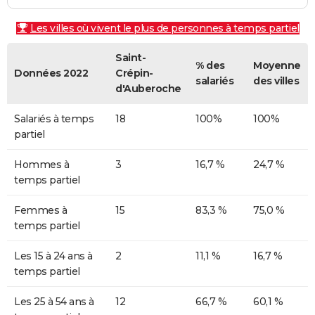
Les villes où vivent le plus de personnes à temps partiel
Saint-
% des
Moyenne
Données 2022
Crépin-
salariés
des villes
d'Auberoche
Salariés à temps
18
100%
100%
partiel
Hommes à
3
16,7 %
24,7 %
temps partiel
Femmes à
15
83,3 %
75,0 %
temps partiel
Les 15 à 24 ans à
2
11,1 %
16,7 %
temps partiel
Les 25 à 54 ans à
12
66,7 %
60,1 %