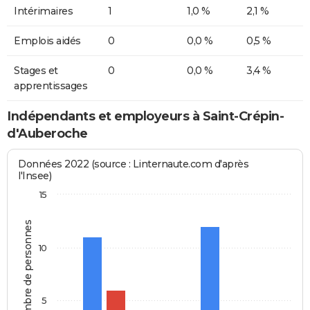
Intérimaires
1
1,0 %
2,1 %
Emplois aidés
0
0,0 %
0,5 %
Stages et
0
0,0 %
3,4 %
apprentissages
Indépendants et employeurs à Saint-Crépin-
d'Auberoche
Données 2022 (source : Linternaute.com d'après
l'Insee)
15
Nombre de personnes
10
5