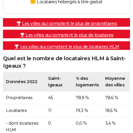
Locataires hébergés à titre gratuit
Les villes qui comptent le plus de propriétaires
Les villes qui comptent le plus de locataires
Les villes qui comptent le plus de locataires HLM
Quel est le nombre de locataires HLM à Saint-
Igeaux ?
Saint-
% des
Moyenne
Données 2022
Igeaux
logements
des villes
Propriétaires
45
78,9 %
78,6 %
Locataires
11
19,3 %
18,6 %
- dont locataires
0
0,0 %
3,4 %
HLM