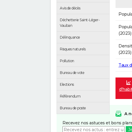
Avis de décès
Popula
Déchetterie Saint-Léger-
Vauban
Popula
(2023)
Délinquance
Densit
Risques naturels
(2023)
Pollution
Taux 
Bureau de vote
Elections
d'habi
Référendum
Bureau de poste
A n
Recevez nos astuces et bons plans
J