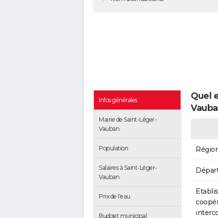
Quel e
Infos générales
Vauba
Mairie de Saint-Léger-
Vauban
Population
Régio
Salaires à Saint-Léger-
Dépar
Vauban
Etabli
Prix de l'eau
coopér
inter
Budget municipal