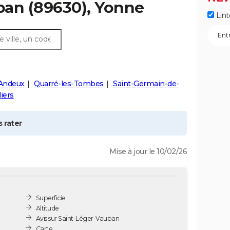
ban
(89630), Yonne
Lint
-Andeux
Quarré-les-Tombes
Saint-Germain-de-
liers
 rater
Mise à jour le 10/02/26
Superficie
Altitude
Avis sur Saint-Léger-Vauban
Carte