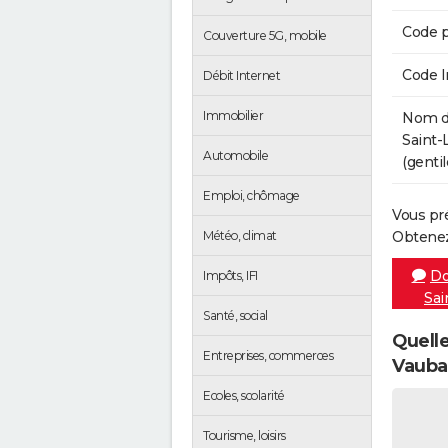
Code p
Couverture 5G, mobile
Code 
Débit Internet
Immobilier
Nom de
Saint-
Automobile
(gentil
Emploi, chômage
Vous pr
Météo, climat
Obtenez
Do
Impôts, IFI
Sai
Santé, social
Quelle
Entreprises, commerces
Vauba
Ecoles, scolarité
Tourisme, loisirs