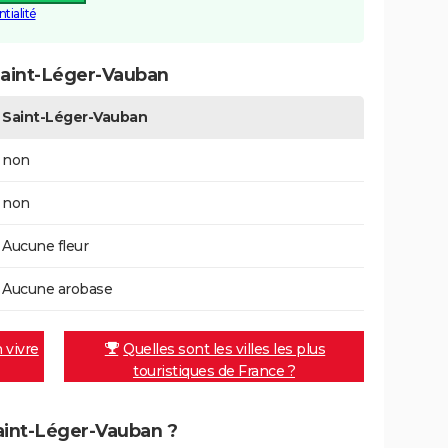
tialité
Saint-Léger-Vauban
Saint-Léger-Vauban
non
non
Aucune fleur
Aucune arobase
n vivre
Quelles sont les villes les plus
touristiques de France ?
Saint-Léger-Vauban ?