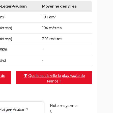
t-Léger-Vauban
Moyenne des villes
km²
18,1 km²
ètre(s)
194 mètres
ètre(s)
395 mètres
2926
-
343
-
e de
Quelle est la ville la plus haute de
France ?
Note moyenne :
nt-Léger-Vauban ?
0