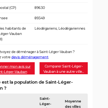
ostal (CP)
89630
Insee
89349
s habitants de
Léodégariens, Léodégariennes
Léger-Vauban
é)
évoyez de déménager à Saint-Léger-Vauban ?
 votre
devis déménagement
.
Comparer Saint-Léger-
nner mon avis sur
Vauban à une autre ville...
nt-Léger-Vauban
 est la population de Saint-Léger-
n ?
Saint-
Moyenne
Léger-
des villes