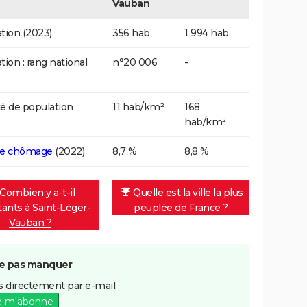
Vauban
tion (2023)
356 hab.
1 994 hab.
tion : rang national
n°20 006
-
é de population
11 hab/km²
168
hab/km²
de chômage
(2022)
8,7 %
8,8 %
Combien y a-t-il
Quelle est la ville la plus
tants à Saint-Léger-
peuplée de France ?
Vauban ?
e pas manquer
 directement par e-mail.
e m'abonne