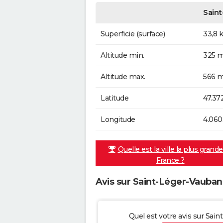
Sain
Superficie (surface)
33,8 
Altitude min.
325 m
Altitude max.
566 m
Latitude
47.37
Longitude
4.060
Quelle est la ville la plus grand
France ?
Avis sur Saint-Léger-Vauban
Quel est votre avis sur Sai