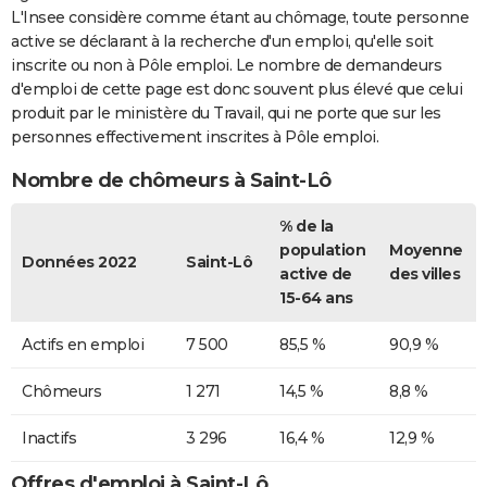
L'Insee considère comme étant au chômage, toute personne
active se déclarant à la recherche d'un emploi, qu'elle soit
inscrite ou non à Pôle emploi. Le nombre de demandeurs
d'emploi de cette page est donc souvent plus élevé que celui
produit par le ministère du Travail, qui ne porte que sur les
personnes effectivement inscrites à Pôle emploi.
Nombre de chômeurs à Saint-Lô
% de la
population
Moyenne
Données 2022
Saint-Lô
active de
des villes
15-64 ans
Actifs en emploi
7 500
85,5 %
90,9 %
Chômeurs
1 271
14,5 %
8,8 %
Inactifs
3 296
16,4 %
12,9 %
Offres d'emploi à Saint-Lô