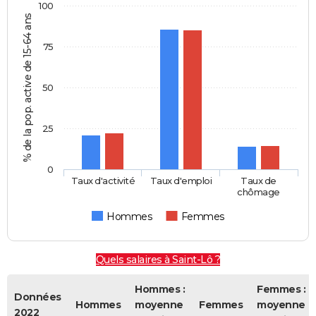
100
% de la pop. active de 15-64 ans
75
50
25
0
Taux d'activité
Taux d'emploi
Taux de
chômage
Hommes
Femmes
Quels salaires à Saint-Lô ?
Hommes :
Femmes :
Données
Hommes
moyenne
Femmes
moyenne
2022