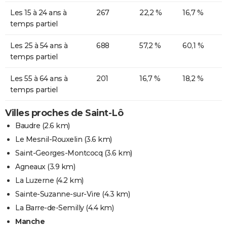
Les 15 à 24 ans à
267
22,2 %
16,7 %
temps partiel
Les 25 à 54 ans à
688
57,2 %
60,1 %
temps partiel
Les 55 à 64 ans à
201
16,7 %
18,2 %
temps partiel
Villes proches de Saint-Lô
Baudre
(2.6 km)
Le Mesnil-Rouxelin
(3.6 km)
Saint-Georges-Montcocq
(3.6 km)
Agneaux
(3.9 km)
La Luzerne
(4.2 km)
Sainte-Suzanne-sur-Vire
(4.3 km)
La Barre-de-Semilly
(4.4 km)
Manche