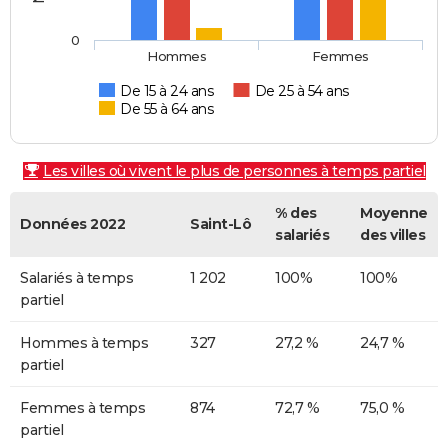
0
Hommes
Femmes
De 15 à 24 ans
De 25 à 54 ans
De 55 à 64 ans
Les villes où vivent le plus de personnes à temps partiel
% des
Moyenne
Données 2022
Saint-Lô
salariés
des villes
Salariés à temps
1 202
100%
100%
partiel
Hommes à temps
327
27,2 %
24,7 %
partiel
Femmes à temps
874
72,7 %
75,0 %
partiel