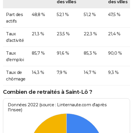
des villes
des villes
Part des
48,8 %
52,1 %
51,2 %
47,5 %
actifs
Taux
21,3 %
23,5 %
22,3 %
21,4 %
d'activité
Taux
85,7 %
91,6 %
85,3 %
90,0 %
d'emploi
Taux de
14,3 %
7,9 %
14,7 %
9,3 %
chômage
Combien de retraités à Saint-Lô ?
Données 2022 (source : Linternaute.com d'après
l'Insee)