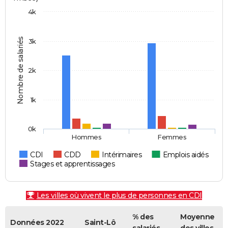
4k
Nombre de salariés
3k
2k
1k
0k
Hommes
Femmes
CDI
CDD
Intérimaires
Emplois aidés
Stages et apprentissages
Les villes où vivent le plus de personnes en CDI
% des
Moyenne
Données 2022
Saint-Lô