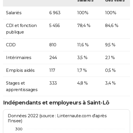
salariés
des villes
Salariés
6 963
100%
100%
CDI et fonction
5 456
78,4 %
84,6 %
publique
CDD
810
11,6 %
9,5 %
Intérimaires
244
3,5 %
2,1 %
Emplois aidés
117
1,7 %
0,5 %
Stages et
333
4,8 %
3,4 %
apprentissages
Indépendants et employeurs à Saint-Lô
Données 2022 (source : Linternaute.com d'après
l'Insee)
300