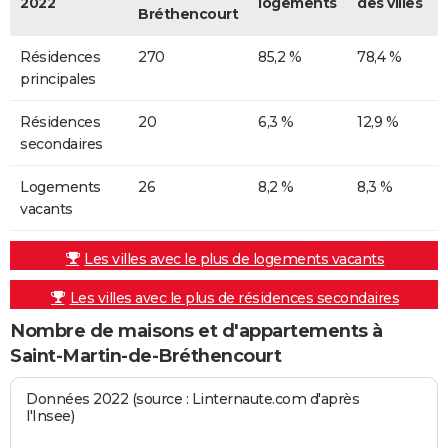
2022
logements
des villes
Bréthencourt
Résidences
270
85,2 %
78,4 %
principales
Résidences
20
6,3 %
12,9 %
secondaires
Logements
26
8,2 %
8,3 %
vacants
Les villes avec le plus de logements vacants
Les villes avec le plus de résidences secondaires
Nombre de maisons et d'appartements à
Saint-Martin-de-Bréthencourt
Données 2022 (source : Linternaute.com d'après
l'Insee)