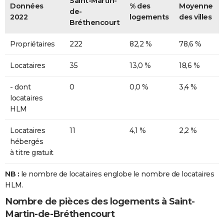
Saint-Martin-
Données
% des
Moyenne
de-
2022
logements
des villes
Bréthencourt
Propriétaires
222
82,2 %
78,6 %
Locataires
35
13,0 %
18,6 %
- dont
0
0,0 %
3,4 %
locataires
HLM
Locataires
11
4,1 %
2,2 %
hébergés
à titre gratuit
NB :
le nombre de locataires englobe le nombre de locataires
HLM.
Nombre de pièces des logements à Saint-
Martin-de-Bréthencourt