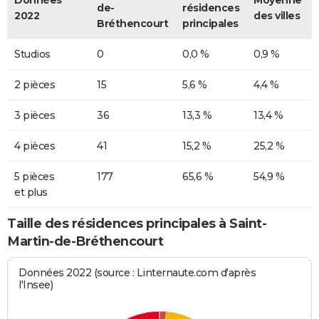
Données
Moyenne
de-
résidences
2022
des villes
Bréthencourt
principales
Studios
0
0,0 %
0,9 %
2 pièces
15
5,6 %
4,4 %
3 pièces
36
13,3 %
13,4 %
4 pièces
41
15,2 %
25,2 %
5 pièces
177
65,6 %
54,9 %
et plus
Taille des résidences principales à Saint-
Martin-de-Bréthencourt
Données 2022 (source : Linternaute.com d'après
l'Insee)