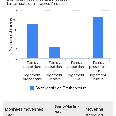
Linternaute.com d'après l'Insee)
25
Nombres d'années
20
15
10
5
0
Temps
Temps
Temps
Temps
passé dans
passé dans
passé dans
passé dans
un
un
un
un
logement
logement
logement
logement
propriétaire
locatif
HLM
gratuit
Saint-Martin-de-Bréthencourt
Saint-Martin-
Données moyennes
Moyenne
de-
2022
des villes