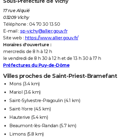
Sous-Préfecture de Vichy
17 rue Alquié
03209 Vichy
Téléphone : 04 70 30 13 50
E-mail :
sp-vichy@allier.gouv.fr
Site web :
https://www.allier.gouv.fr/
Horaires d'ouverture :
mercredis de 8 h à 12 h
le vendredi de 8 h 30 à 12 h et de 13 h 30 à 17 h
Préfectures du Puy-de-Dôme
Villes proches de Saint-Priest-Bramefant
Mons
(3.4 km)
Mariol
(3.6 km)
Saint-Sylvestre-Pragoulin
(4.1 km)
Saint-Yorre
(4.5 km)
Hauterive
(5.4 km)
Beaumont-lès-Randan
(5.7 km)
Limons
(5.8 km)