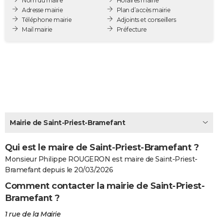
Nom du maire
Horaires mairie
City break
Voyage de noces
Climat
Destinations
Voyage nature
Forum
+
Adresse mairie
Plan d’accès mairie
PHOTO
Téléphone mairie
Adjoints et conseillers
Mail mairie
Préfecture
GUIDES D'ACHAT
BONS PLANS
CARTE DE VOEUX
Carte Bonne année
Carte Pâques
Carte de Noël
Carte Saint-Valentin
Carte d'anniversaire
DICTIONNAIRE
Biographies
Expressions
Dictionnaire
Citations
Proverbes
PROGRAMME TV
Mairie de Saint-Priest-Bramefant
COPAINS D'AVANT
Qui est le maire de Saint-Priest-Bramefant ?
Se connecter
Collèges
Universités
Service militaire
S'inscrire
Lycées
Primaires
Entreprises
Avis de recherche
AVIS DE DÉCÈS
Monsieur Philippe ROUGERON est maire de Saint-Priest-
FORUM
Bramefant depuis le 20/03/2026
Comment contacter la mairie de Saint-Priest-
Lifestyle
Sport
Television
Cinema
Bricolage
Culture
Auto
Voyage
Bramefant ?
1 rue de la Mairie