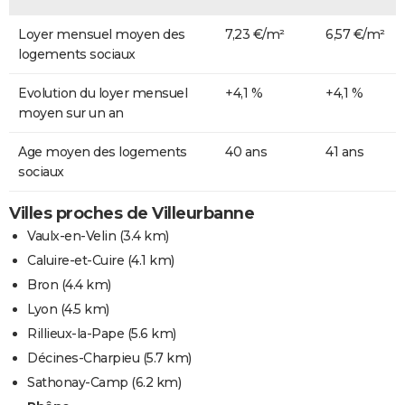
Loyer mensuel moyen des
7,23 €/m²
6,57 €/m²
logements sociaux
Evolution du loyer mensuel
+4,1 %
+4,1 %
moyen sur un an
Age moyen des logements
40 ans
41 ans
sociaux
Villes proches de Villeurbanne
Vaulx-en-Velin
(3.4 km)
Caluire-et-Cuire
(4.1 km)
Bron
(4.4 km)
Lyon
(4.5 km)
Rillieux-la-Pape
(5.6 km)
Décines-Charpieu
(5.7 km)
Sathonay-Camp
(6.2 km)