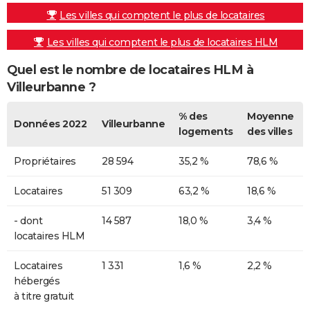
Les villes qui comptent le plus de locataires
Les villes qui comptent le plus de locataires HLM
Quel est le nombre de locataires HLM à
Villeurbanne ?
% des
Moyenne
Données 2022
Villeurbanne
logements
des villes
Propriétaires
28 594
35,2 %
78,6 %
Locataires
51 309
63,2 %
18,6 %
- dont
14 587
18,0 %
3,4 %
locataires HLM
Locataires
1 331
1,6 %
2,2 %
hébergés
à titre gratuit