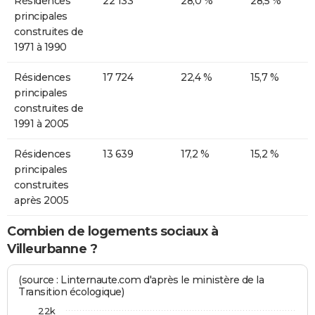
Résidences
22 133
28,0 %
28,5 %
principales
construites de
1971 à 1990
Résidences
17 724
22,4 %
15,7 %
principales
construites de
1991 à 2005
Résidences
13 639
17,2 %
15,2 %
principales
construites
après 2005
Combien de logements sociaux à
Villeurbanne ?
(source : Linternaute.com d'après le ministère de la
Transition écologique)
22k