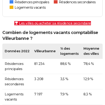
Résidences principales
Résidences secondaires
Logements vacants
Les villes où acheter sa résidence secondaire
Combien de logements vacants comptabilise
Villeurbanne ?
% des
Moyenne
Données 2022
Villeurbanne
logements
des villes
Résidences
81 234
88,6 %
78,4 %
principales
Résidences
3 208
3,5 %
12,9 %
secondaires
Logements
7 197
7,9 %
8,3 %
vacants