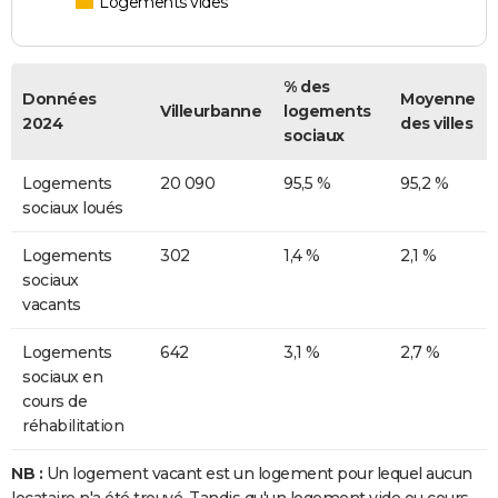
Logements vides
% des
Données
Moyenne
Villeurbanne
logements
2024
des villes
sociaux
Logements
20 090
95,5 %
95,2 %
sociaux loués
Logements
302
1,4 %
2,1 %
sociaux
vacants
Logements
642
3,1 %
2,7 %
sociaux en
cours de
réhabilitation
NB :
Un logement vacant est un logement pour lequel aucun