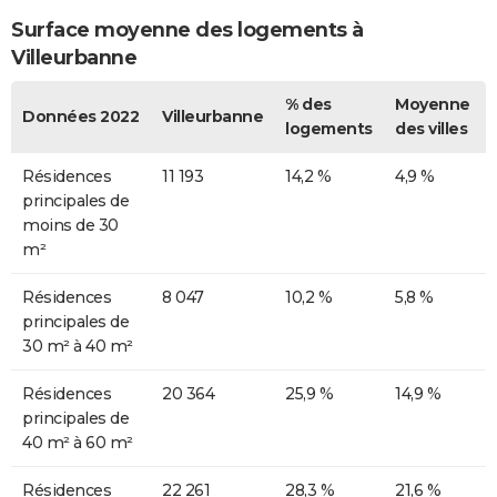
Surface moyenne des logements à
Villeurbanne
% des
Moyenne
Données 2022
Villeurbanne
logements
des villes
Résidences
11 193
14,2 %
4,9 %
principales de
moins de 30
m²
Résidences
8 047
10,2 %
5,8 %
principales de
30 m² à 40 m²
Résidences
20 364
25,9 %
14,9 %
principales de
40 m² à 60 m²
Résidences
22 261
28,3 %
21,6 %