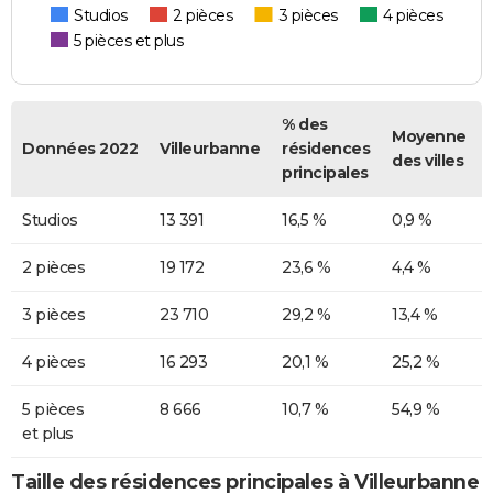
Studios
2 pièces
3 pièces
4 pièces
5 pièces et plus
% des
Moyenne
Données 2022
Villeurbanne
résidences
des villes
principales
Studios
13 391
16,5 %
0,9 %
2 pièces
19 172
23,6 %
4,4 %
3 pièces
23 710
29,2 %
13,4 %
4 pièces
16 293
20,1 %
25,2 %
5 pièces
8 666
10,7 %
54,9 %
et plus
Taille des résidences principales à Villeurbanne