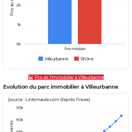
Prix au m2
2k
1k
0k
Prix médian
Villeurbanne
Rhône
Prix de l'immobilier à Villeurbanne
Evolution du parc immobilier à Villeurbanne
(source : Linternaute.com d'après l'Insee)
95k
90k
85k