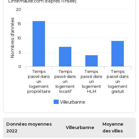
Linternaute.com d'après l'Insee)
20
Nombres d'années
15
10
5
0
Temps
Temps
Temps
Temps
passé dans
passé dans
passé dans
passé dans
un
un
un
un
logement
logement
logement
logement
propriétaire
locatif
HLM
gratuit
Villeurbanne
Données moyennes
Moyenne
Villeurbanne
2022
des villes