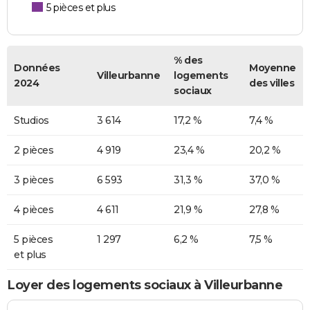
5 pièces et plus
% des
Données
Moyenne
Villeurbanne
logements
2024
des villes
sociaux
Studios
3 614
17,2 %
7,4 %
2 pièces
4 919
23,4 %
20,2 %
3 pièces
6 593
31,3 %
37,0 %
4 pièces
4 611
21,9 %
27,8 %
5 pièces
1 297
6,2 %
7,5 %
et plus
Loyer des logements sociaux à Villeurbanne