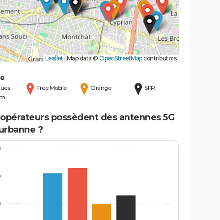
Leaflet
|
Map data ©
OpenStreetMap
contributors
de
ues
Free Mobile
Orange
SFR
om
 opérateurs possèdent des antennes 5G
eurbanne ?
0
0
0