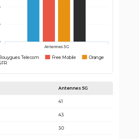
0
0
0
Antennes 5G
Bouygues Telecom
Free Mobile
Orange
SFR
Antennes 5G
41
43
30