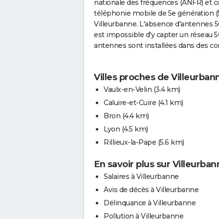
nationale des fréquences (ANFR) et c
téléphonie mobile de 5e génération (
Villeurbanne. L'absence d'antennes 5G
est impossible d'y capter un réseau 5
antennes sont installées dans des c
Villes proches de Villeurban
Vaulx-en-Velin
(3.4 km)
Caluire-et-Cuire
(4.1 km)
Bron
(4.4 km)
Lyon
(4.5 km)
Rillieux-la-Pape
(5.6 km)
En savoir plus sur Villeurban
Salaires à Villeurbanne
Avis de décès à Villeurbanne
Délinquance à Villeurbanne
Pollution à Villeurbanne