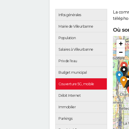
La comm
Infos générales
télépho
Mairie de Villeurbanne
Où son
Population
+
Salaires à Villeurbanne
−
Prix de l'eau
Budget municipal
Couverture 5G, mobile
Débit Internet
Immobilier
Parkings