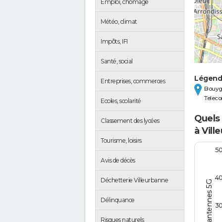
Emploi, chômage
Météo, climat
Impôts, IFI
Santé, social
Légen
Entreprises, commerces
Bouyg
Telec
Ecoles, scolarité
Quels
Classement des lycées
à Vill
Tourisme, loisirs
5
Avis de décès
4
Déchetterie Villeurbanne
Nombre d'antennes 5G
Délinquance
3
Risques naturels