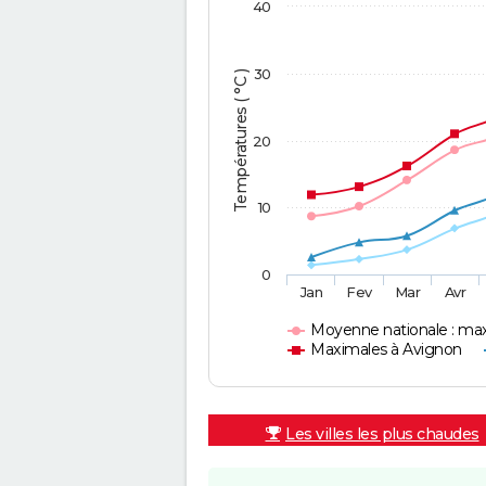
40
30
Températures ( °C )
20
10
0
Jan
Fev
Mar
Avr
Moyenne nationale : ma
Maximales à Avignon
Les villes les plus chaudes