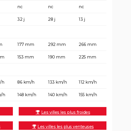
nc
nc
nc
32 j
28 j
13 j
m
177 mm
292 mm
266 mm
mm
153 mm
190 mm
225 mm
/h
86 km/h
133 km/h
112 km/h
m/h
148 km/h
140 km/h
155 km/h
Les villes les plus froides
s
Les villes les plus venteuses