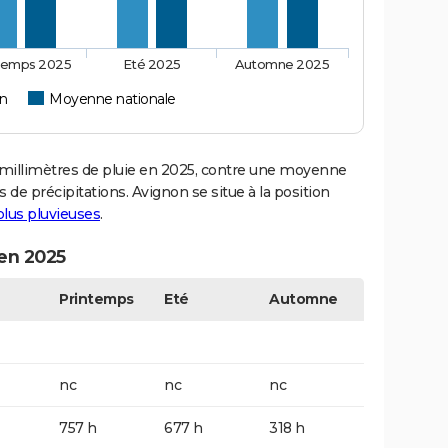
temps 2025
Eté 2025
Automne 2025
on
Moyenne nationale
illimètres de pluie en 2025, contre une moyenne
s de précipitations. Avignon se situe à la position
 plus pluvieuses
.
 en 2025
Printemps
Eté
Automne
nc
nc
nc
757 h
677 h
318 h