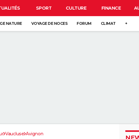
TUALITÉS
SPORT
CULTURE
FINANCE
A
GE NATURE
VOYAGE DE NOCES
FORUM
CLIMAT
+
ur
Vaucluse
Avignon
NEW