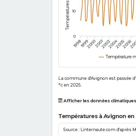
10
0
2001
2003
2004
2005
1998
2006
1999
20
2000
Température m
La commune d'Avignon est passée d'u
°c en 2025.
Afficher les données climatiques
Températures à Avignon en
Source : Linternaute.com d'après 