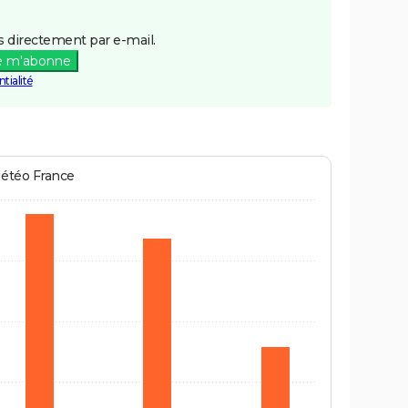
 directement par e-mail.
e m'abonne
tialité
Météo France