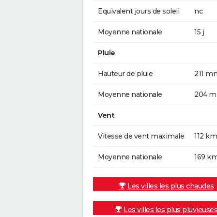
Equivalent jours de soleil
nc
Moyenne nationale
15 j
Pluie
Hauteur de pluie
211 m
Moyenne nationale
204 
Vent
Vitesse de vent maximale
112 km
Moyenne nationale
169 k
Les villes les plus chaudes
Les villes les plus pluvieuse