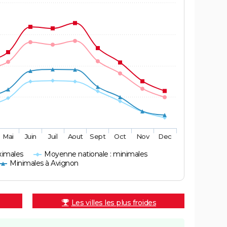
Mai
Juin
Juil
Aout
Sept
Oct
Nov
Dec
ximales
Moyenne nationale : minimales
Minimales à Avignon
Les villes les plus froides