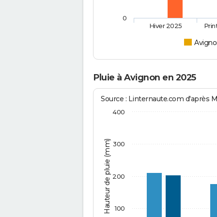
0
Hiver 2025
Pri
Avign
Pluie à Avignon en 2025
Source : Linternaute.com d'après 
400
Hauteur de pluie (mm)
300
200
100