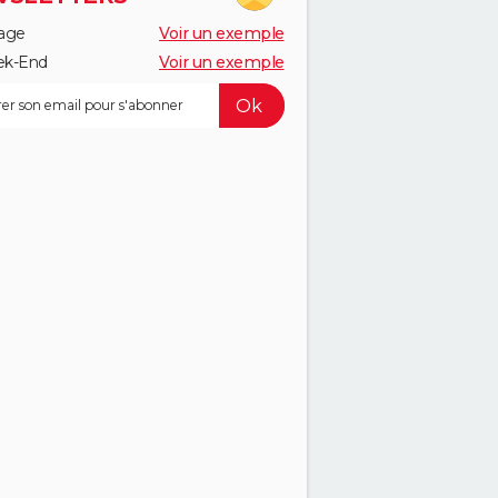
age
Voir un exemple
k-End
Voir un exemple