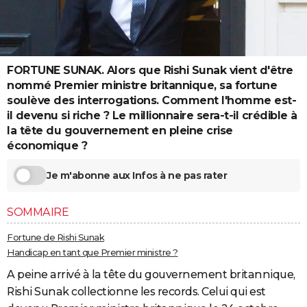
City break
Voyage de noces
Climat
Destinations
Voyage nature
Forum
+
PHOTO
GUIDES D'ACHAT
FORTUNE SUNAK. Alors que Rishi Sunak vient d'être
BONS PLANS
nommé Premier ministre britannique, sa fortune
CARTE DE VOEUX
soulève des interrogations. Comment l'homme est-
il devenu si riche ? Le millionnaire sera-t-il crédible à
Carte Bonne année
Carte Pâques
Carte de Noël
Carte Saint-Valentin
Carte d'anniversaire
DICTIONNAIRE
la tête du gouvernement en pleine crise
économique ?
Biographies
Expressions
Dictionnaire
Citations
Proverbes
PROGRAMME TV
Je m'abonne aux Infos à ne pas rater
COPAINS D'AVANT
Se connecter
Collèges
Universités
Service militaire
S'inscrire
Lycées
Primaires
Entreprises
Avis de recherche
AVIS DE DÉCÈS
SOMMAIRE
Fortune de Rishi Sunak
FORUM
Handicap en tant que Premier ministre ?
Lifestyle
Sport
Television
Cinema
Bricolage
Culture
Auto
Voyage
A peine arrivé à la tête du gouvernement britannique,
Rishi Sunak collectionne les records. Celui qui est