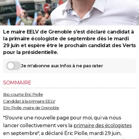
City break
Voyage de noces
Climat
Destinations
Voyage nature
Forum
+
PHOTO
GUIDES D'ACHAT
Le maire EELV de Grenoble s'est déclaré candidat à
BONS PLANS
la primaire écologiste de septembre dès le mardi
CARTE DE VOEUX
29 juin et espère être le prochain candidat des Verts
pour la présidentielle.
Carte Bonne année
Carte Pâques
Carte de Noël
Carte Saint-Valentin
Carte d'anniversaire
DICTIONNAIRE
Je m'abonne aux Infos à ne pas rater
Biographies
Expressions
Dictionnaire
Citations
Proverbes
PROGRAMME TV
SOMMAIRE
COPAINS D'AVANT
Se connecter
Collèges
Universités
Service militaire
S'inscrire
Lycées
Primaires
Entreprises
Avis de recherche
Bio courte Éric Piolle
AVIS DE DÉCÈS
Candidat à la primaire EELV
Eric Piolle, maire de Grenoble
FORUM
"S'ouvre une nouvelle page pour moi, qui va nous
Lifestyle
Sport
Television
Cinema
Bricolage
Culture
Auto
Voyage
lancer collectivement vers la
primaire des écologistes
en septembre", a déclaré Éric Piolle, mardi 29 juin,