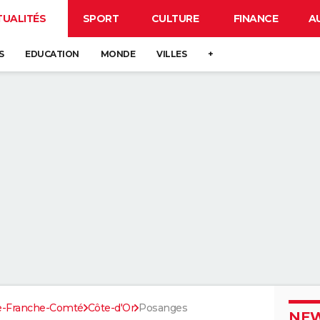
TUALITÉS
SPORT
CULTURE
FINANCE
A
S
EDUCATION
MONDE
VILLES
+
e-Franche-Comté
Côte-d'Or
Posanges
NEW