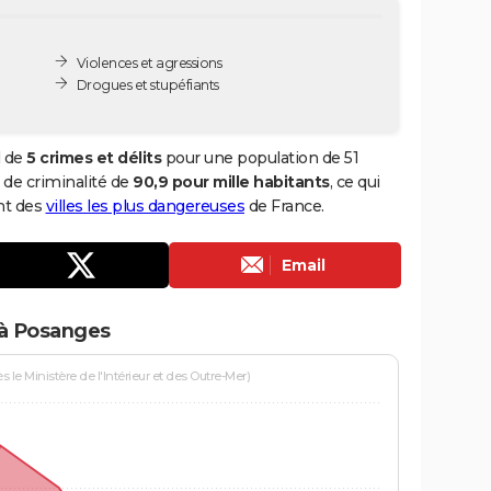
Violences et agressions
Drogues et stupéfiants
l de
5 crimes et délits
pour une population de 51
x de criminalité de
90,9 pour mille habitants
, ce qui
nt des
villes les plus dangereuses
de France.
Email
 à Posanges
le Ministère de l'Intérieur et des Outre-Mer)