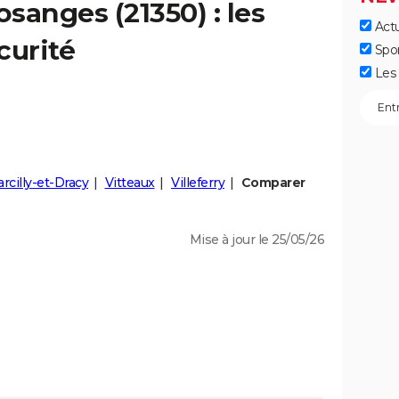
osanges
(21350) : les
Actu
curité
Spo
Les 
rcilly-et-Dracy
Vitteaux
Villeferry
Comparer
Mise à jour le 25/05/26