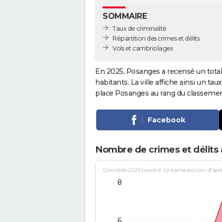
SOMMAIRE
Taux de criminalité
Répartition des crimes et délits
Vols et cambriolages
En 2025, Posanges a recensé un tota
habitants. La ville affiche ainsi un tau
place Posanges au rang du classeme
Facebook
Nombre de crimes et délits
Données 2025 (source : Linternaute.com d'après 
8
6