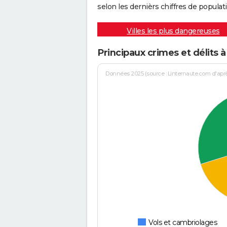
selon les dernièrs chiffres de populati
Villes les plus dangereuses
Principaux crimes et délits 
Données 2025 (source : Linternaute.com d'après 
Vols et cambriolages