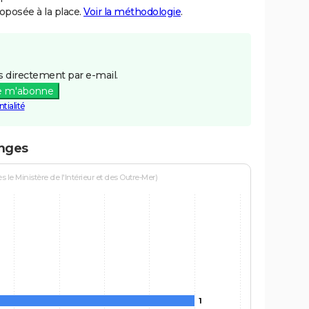
posée à la place.
Voir la méthodologie
.
 directement par e-mail.
e m'abonne
tialité
anges
le Ministère de l'Intérieur et des Outre-Mer)
1