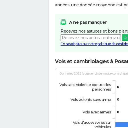
années, une donnée moyenne est pro
A ne pas manquer
Recevez nos astuces et bons plans
J
En savoir plus sur notre politique de confiden
Vols et cambriolages à Pos
Données 2025 (source : Linternaute.com d'après 
Vols sans violence contre des
0
personnes
Vols violents sans arme
0
Vols avec armes
0
Vols d'accessoires sur
véhicules