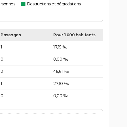
ersonnes
Destructions et dégradations
Posanges
Pour 1 000 habitants
1
17,15 ‰
0
0,00 ‰
2
46,61 ‰
1
27,10 ‰
0
0,00 ‰