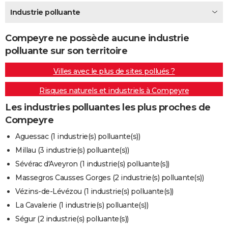
City break
Voyage de noces
Climat
Destinations
Voyage nature
Forum
+
Industrie polluante
PHOTO
GUIDES D'ACHAT
Compeyre ne possède aucune industrie
polluante sur son territoire
BONS PLANS
Villes avec le plus de sites pollués ?
CARTE DE VOEUX
Risques naturels et industriels à Compeyre
Carte Bonne année
Carte Pâques
Carte de Noël
Carte Saint-Valentin
Carte d'anniversaire
DICTIONNAIRE
Les industries polluantes les plus proches de
Biographies
Expressions
Dictionnaire
Citations
Proverbes
PROGRAMME TV
Compeyre
COPAINS D'AVANT
Aguessac (1 industrie(s) polluante(s))
Millau (3 industrie(s) polluante(s))
Se connecter
Collèges
Universités
Service militaire
S'inscrire
Lycées
Primaires
Entreprises
Avis de recherche
AVIS DE DÉCÈS
Sévérac d'Aveyron (1 industrie(s) polluante(s))
FORUM
Massegros Causses Gorges (2 industrie(s) polluante(s))
Vézins-de-Lévézou (1 industrie(s) polluante(s))
Lifestyle
Sport
Television
Cinema
Bricolage
Culture
Auto
Voyage
La Cavalerie (1 industrie(s) polluante(s))
Ségur (2 industrie(s) polluante(s))