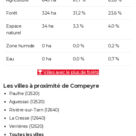
Forêt
324 ha
31,2 %
23,6 %
Espace
34 ha
3,3 %
4,0 %
naturel
Zone humide
0 ha
0,0 %
0,2 %
Eau
0 ha
0,0 %
0,7 %
Villes avec le plus de forêts
Les villes à proximité de Compeyre
Paulhe (12520)
Aguessac (12520)
Rivière-sur-Tarn (12640)
La Cresse (12640)
Verrières (12520)
Toutes les villes