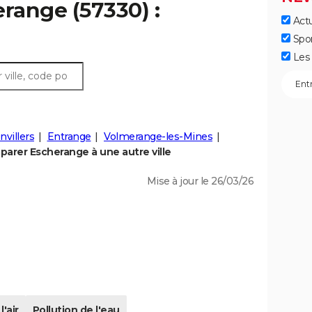
erange (57330) :
Actu
Spo
Les 
villers
Entrange
Volmerange-les-Mines
arer Escherange à une autre ville
Mise à jour le 26/03/26
l'air
Pollution de l'eau