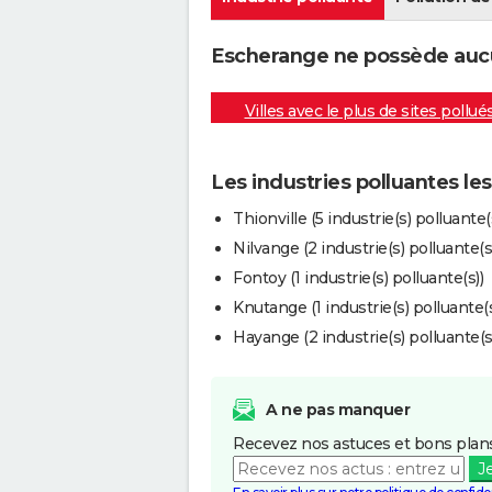
Escherange ne possède aucun
Villes avec le plus de sites pollué
Les industries polluantes l
Thionville (5 industrie(s) polluante(
Nilvange (2 industrie(s) polluante(s
Fontoy (1 industrie(s) polluante(s))
Knutange (1 industrie(s) polluante(s
Hayange (2 industrie(s) polluante(s
A ne pas manquer
Recevez nos astuces et bons plans
J