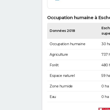
Occupation humaine à Esch
Esch
Données 2018
supe
Occupation humaine
30 h
Agriculture
737 
Forêt
480 
Espace naturel
59 h
Zone humide
0 ha
Eau
0 ha