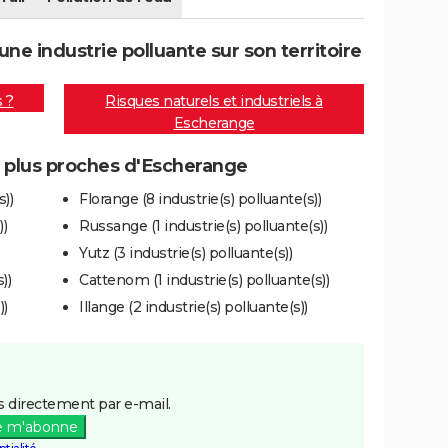
e industrie polluante sur son territoire
s ?
Risques naturels et industriels à
Escherange
es plus proches d'Escherange
s))
Florange (8 industrie(s) polluante(s))
))
Russange (1 industrie(s) polluante(s))
Yutz (3 industrie(s) polluante(s))
))
Cattenom (1 industrie(s) polluante(s))
))
Illange (2 industrie(s) polluante(s))
 directement par e-mail.
e m'abonne