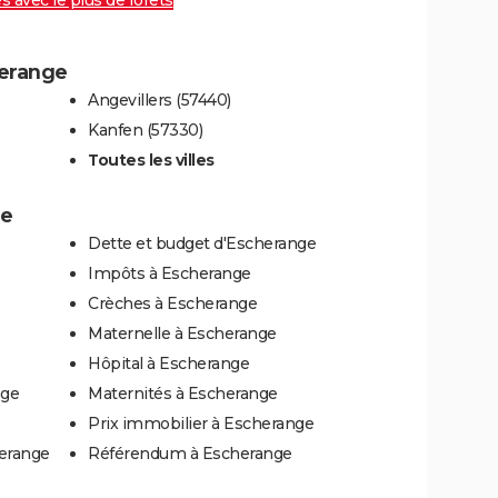
es avec le plus de forêts
herange
Angevillers (57440)
Kanfen (57330)
Toutes les villes
ge
Dette et budget d'Escherange
Impôts à Escherange
Crèches à Escherange
Maternelle à Escherange
Hôpital à Escherange
nge
Maternités à Escherange
Prix immobilier à Escherange
herange
Référendum à Escherange