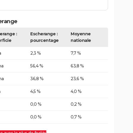
erange
erange :
Escherange :
Moyenne
rficie
pourcentage
nationale
a
2,3 %
7,7 %
ha
56,4 %
63,8 %
ha
36,8 %
23,6 %
a
4,5 %
4,0 %
0,0 %
0,2 %
0,0 %
0,7 %