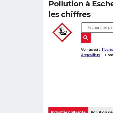
Pollution à Esch
les chiffres
Voir aussi :
Rochon
Angevillers
Comp
Industrie polluante
Pollution de 