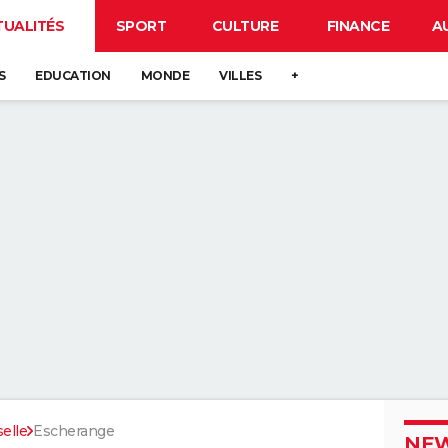
TUALITÉS
SPORT
CULTURE
FINANCE
A
S
EDUCATION
MONDE
VILLES
+
elle
Escherange
NEW