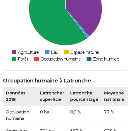
Agriculture
Eau
Espace naturel
Forêt
Occupation humaine
Zone humide
Occupation humaine à Latronche
Données
Latronche :
Latronche :
Moyenne
2018
superficie
pourcentage
nationale
Occupation
0 ha
0,0 %
7,7 %
humaine
Agriculture
764 ha
38,7 %
63,8 %