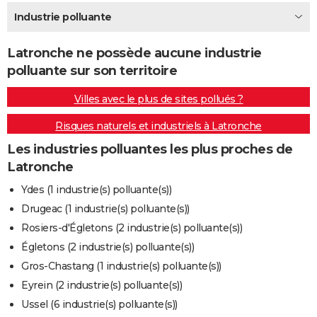
City break
Voyage de noces
Climat
Destinations
Voyage nature
Forum
+
Industrie polluante
PHOTO
GUIDES D'ACHAT
Latronche ne possède aucune industrie
polluante sur son territoire
BONS PLANS
Villes avec le plus de sites pollués ?
CARTE DE VOEUX
Risques naturels et industriels à Latronche
Carte Bonne année
Carte Pâques
Carte de Noël
Carte Saint-Valentin
Carte d'anniversaire
DICTIONNAIRE
Les industries polluantes les plus proches de
Biographies
Expressions
Dictionnaire
Citations
Proverbes
PROGRAMME TV
Latronche
COPAINS D'AVANT
Ydes (1 industrie(s) polluante(s))
Drugeac (1 industrie(s) polluante(s))
Se connecter
Collèges
Universités
Service militaire
S'inscrire
Lycées
Primaires
Entreprises
Avis de recherche
AVIS DE DÉCÈS
Rosiers-d'Égletons (2 industrie(s) polluante(s))
FORUM
Égletons (2 industrie(s) polluante(s))
Gros-Chastang (1 industrie(s) polluante(s))
Lifestyle
Sport
Television
Cinema
Bricolage
Culture
Auto
Voyage
Eyrein (2 industrie(s) polluante(s))
Ussel (6 industrie(s) polluante(s))