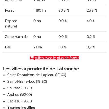
Forêt
1 190 ha
60,3 %
23,6 %
Espace
0 ha
0,0 %
4,0 %
naturel
Zone humide
0 ha
0,0 %
0,2 %
Eau
21 ha
1,0 %
0,7 %
Villes avec le plus de forêts
Les villes à proximité de Latronche
Saint-Pantaléon-de-Lapleau (19160)
Saint-Hilaire-Luc (19160)
Soursac (19550)
Arches (15200)
Lapleau (19550)
Toutes les villes