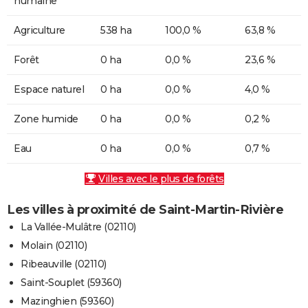
humaine
Agriculture
538 ha
100,0 %
63,8 %
Forêt
0 ha
0,0 %
23,6 %
Espace naturel
0 ha
0,0 %
4,0 %
Zone humide
0 ha
0,0 %
0,2 %
Eau
0 ha
0,0 %
0,7 %
Villes avec le plus de forêts
Les villes à proximité de Saint-Martin-Rivière
La Vallée-Mulâtre (02110)
Molain (02110)
Ribeauville (02110)
Saint-Souplet (59360)
Mazinghien (59360)