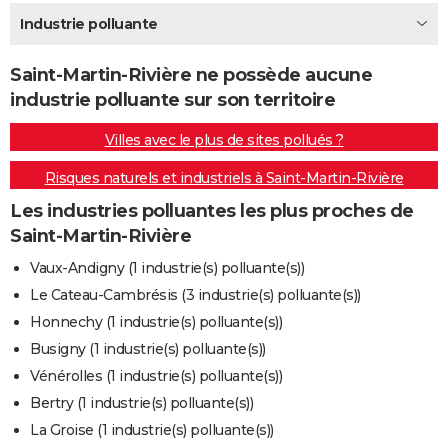
City break
Voyage de noces
Climat
Destinations
Voyage nature
Forum
+
Industrie polluante
PHOTO
GUIDES D'ACHAT
Saint-Martin-Rivière ne possède aucune
industrie polluante sur son territoire
BONS PLANS
Villes avec le plus de sites pollués ?
CARTE DE VOEUX
Risques naturels et industriels à Saint-Martin-Rivière
Carte Bonne année
Carte Pâques
Carte de Noël
Carte Saint-Valentin
Carte d'anniversaire
DICTIONNAIRE
Les industries polluantes les plus proches de
Biographies
Expressions
Dictionnaire
Citations
Proverbes
PROGRAMME TV
Saint-Martin-Rivière
COPAINS D'AVANT
Vaux-Andigny (1 industrie(s) polluante(s))
Le Cateau-Cambrésis (3 industrie(s) polluante(s))
Se connecter
Collèges
Universités
Service militaire
S'inscrire
Lycées
Primaires
Entreprises
Avis de recherche
AVIS DE DÉCÈS
Honnechy (1 industrie(s) polluante(s))
FORUM
Busigny (1 industrie(s) polluante(s))
Vénérolles (1 industrie(s) polluante(s))
Lifestyle
Sport
Television
Cinema
Bricolage
Culture
Auto
Voyage
Bertry (1 industrie(s) polluante(s))
La Groise (1 industrie(s) polluante(s))