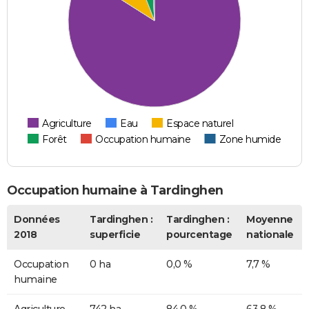
Agriculture
Eau
Espace naturel
Forêt
Occupation humaine
Zone humide
Occupation humaine à Tardinghen
Données
Tardinghen :
Tardinghen :
Moyenne
2018
superficie
pourcentage
nationale
Occupation
0 ha
0,0 %
7,7 %
humaine
Agriculture
742 ha
84,0 %
63,8 %