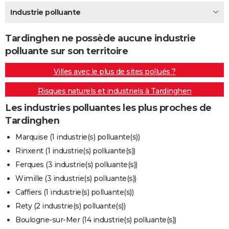
City break
Voyage de noces
Climat
Destinations
Voyage nature
Forum
+
Industrie polluante
PHOTO
GUIDES D'ACHAT
Tardinghen ne possède aucune industrie
polluante sur son territoire
BONS PLANS
Villes avec le plus de sites pollués ?
CARTE DE VOEUX
Risques naturels et industriels à Tardinghen
Carte Bonne année
Carte Pâques
Carte de Noël
Carte Saint-Valentin
Carte d'anniversaire
DICTIONNAIRE
Les industries polluantes les plus proches de
Biographies
Expressions
Dictionnaire
Citations
Proverbes
PROGRAMME TV
Tardinghen
COPAINS D'AVANT
Marquise (1 industrie(s) polluante(s))
Rinxent (1 industrie(s) polluante(s))
Se connecter
Collèges
Universités
Service militaire
S'inscrire
Lycées
Primaires
Entreprises
Avis de recherche
AVIS DE DÉCÈS
Ferques (3 industrie(s) polluante(s))
FORUM
Wimille (3 industrie(s) polluante(s))
Caffiers (1 industrie(s) polluante(s))
Lifestyle
Sport
Television
Cinema
Bricolage
Culture
Auto
Voyage
Rety (2 industrie(s) polluante(s))
Boulogne-sur-Mer (14 industrie(s) polluante(s))