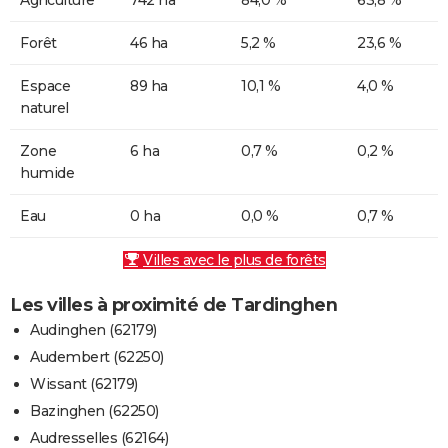
Forêt
46 ha
5,2 %
23,6 %
Espace
89 ha
10,1 %
4,0 %
naturel
Zone
6 ha
0,7 %
0,2 %
humide
Eau
0 ha
0,0 %
0,7 %
Villes avec le plus de forêts
Les villes à proximité de Tardinghen
Audinghen (62179)
Audembert (62250)
Wissant (62179)
Bazinghen (62250)
Audresselles (62164)