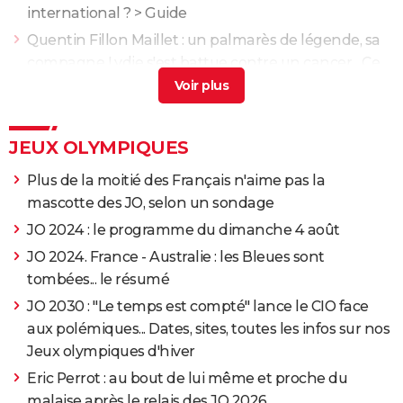
international ?
> Guide
Quentin Fillon Maillet : un palmarès de légende, sa
compagne Lydie s'est battue contre un cancer... Ce
que vous ne savez pas
> Guide
Corinne Diacre : la mort de son père, son métier...
Portrait de la coach des Bleues
> Guide
JEUX OLYMPIQUES
Cécile Hernandez : elle a développé une maladie
Plus de la moitié des Français n'aime pas la
incurable, de quoi souffre la Française ?
> Guide
mascotte des JO, selon un sondage
Nathalie Péchalat et Fabian Bourzat sont ils en
JO 2024 : le programme du dimanche 4 août
couple ?
>
Forum Patinage
JO 2024. France - Australie : les Bleues sont
tombées... le résumé
JO 2030 : "Le temps est compté" lance le CIO face
aux polémiques... Dates, sites, toutes les infos sur nos
Jeux olympiques d'hiver
Eric Perrot : au bout de lui même et proche du
malaise après le relais des JO 2026