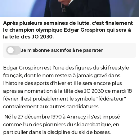
City break
Voyage de noces
Climat
Destinations
Voyage nature
Forum
+
PHOTO
GUIDES D'ACHAT
Après plusieurs semaines de lutte, c'est finalement
le champion olympique Edgar Grospiron qui sera à
BONS PLANS
la tête des JO 2030.
CARTE DE VOEUX
Je m'abonne aux Infos à ne pas rater
Carte Bonne année
Carte Pâques
Carte de Noël
Carte Saint-Valentin
Carte d'anniversaire
DICTIONNAIRE
Edgar Grospiron est l'une des figures du ski freestyle
Biographies
Expressions
Dictionnaire
Citations
Proverbes
PROGRAMME TV
français, dont le nom restera à jamais gravé dans
COPAINS D'AVANT
l'histoire des sports d'hiver et il le sera encore plus
après sa nomination à la tête des JO 2030 ce mardi 18
Se connecter
Collèges
Universités
Service militaire
S'inscrire
Lycées
Primaires
Entreprises
Avis de recherche
AVIS DE DÉCÈS
février. Il est probablement le symbole "fédérateur"
contrairement aux autres candidatures.
FORUM
Né le 27 décembre 1970 à Annecy, il s'est imposé
Lifestyle
Sport
Television
Cinema
Bricolage
Culture
Auto
Voyage
comme l'un des pionniers du ski acrobatique, en
particulier dans la discipline du ski de bosses.