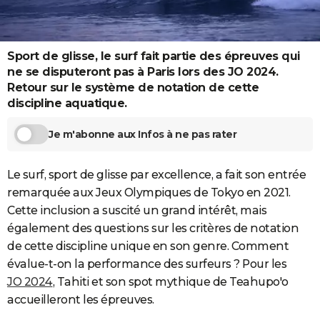
City break
Voyage de noces
Climat
Destinations
Voyage nature
Forum
+
PHOTO
GUIDES D'ACHAT
Sport de glisse, le surf fait partie des épreuves qui
ne se disputeront pas à Paris lors des JO 2024.
BONS PLANS
Retour sur le système de notation de cette
discipline aquatique.
CARTE DE VOEUX
Carte Bonne année
Carte Pâques
Carte de Noël
Carte Saint-Valentin
Carte d'anniversaire
DICTIONNAIRE
Je m'abonne aux Infos à ne pas rater
Biographies
Expressions
Dictionnaire
Citations
Proverbes
PROGRAMME TV
Le surf, sport de glisse par excellence, a fait son entrée
COPAINS D'AVANT
remarquée aux Jeux Olympiques de Tokyo en 2021.
Cette inclusion a suscité un grand intérêt, mais
Se connecter
Collèges
Universités
Service militaire
S'inscrire
Lycées
Primaires
Entreprises
Avis de recherche
AVIS DE DÉCÈS
également des questions sur les critères de notation
de cette discipline unique en son genre. Comment
FORUM
évalue-t-on la performance des surfeurs ? Pour les
Lifestyle
Sport
Television
Cinema
Bricolage
Culture
Auto
Voyage
JO 2024
, Tahiti et son spot mythique de Teahupo'o
accueilleront les épreuves.