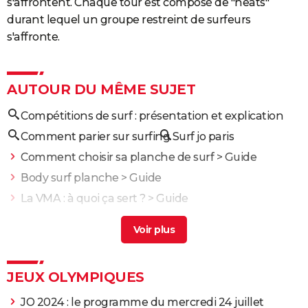
s'affrontent. Chaque tour est composé de "heats"
durant lequel un groupe restreint de surfeurs
s'affronte.
AUTOUR DU MÊME SUJET
Compétitions de surf : présentation et explication
Comment parier sur surfing
Surf jo paris
Comment choisir sa planche de surf
> Guide
Body surf planche
> Guide
La VMA : à quoi ça sert ?
> Guide
Vaast surf
> Guide
Tournoi des 6 Nations 2026 : scores, résultats et
classement complet du sacre des Bleus
> Guide
JEUX OLYMPIQUES
JO 2024 : le programme du mercredi 24 juillet