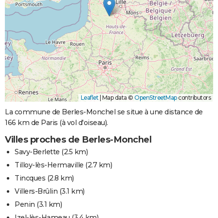
Leaflet
|
Map data ©
OpenStreetMap
contributors
La commune de Berles-Monchel se situe à une distance de
166 km de Paris (à vol d'oiseau).
Villes proches de Berles-Monchel
Savy-Berlette
(2.5 km)
Tilloy-lès-Hermaville
(2.7 km)
Tincques
(2.8 km)
Villers-Brûlin
(3.1 km)
Penin
(3.1 km)
Izel-lès-Hameau
(3.4 km)