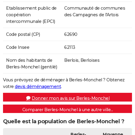
Etablissement public de
Communauté de communes
coopération
des Campagnes de l'Artois
intercommunale (EPCI)
Code postal (CP)
62690
Code Insee
62113
Nom des habitants de
Berlois, Berloises
Berles-Monchel (gentilé)
Vous prévoyez de déménager à Berles-Monchel ? Obtenez
votre
devis déménagement
.
Donner mon avis sur Berles-Monchel
Comparer Berles-Monchel à une autre ville...
Quelle est la population de Berles-Monchel ?
Berles-
Moyenne