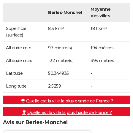
Moyenne
Berles-Monchel
des villes
Superficie
8,3 km²
18,1 km²
(surface)
Altitude min.
97 mètre(s)
194 mètres
Altitude max.
132 mètre(s)
395 mètres
Latitude
50.344935
-
Longitude
2.5259
-
Quelle est la ville la plus grande de France ?
Quelle est la ville la plus haute de France ?
Avis sur Berles-Monchel