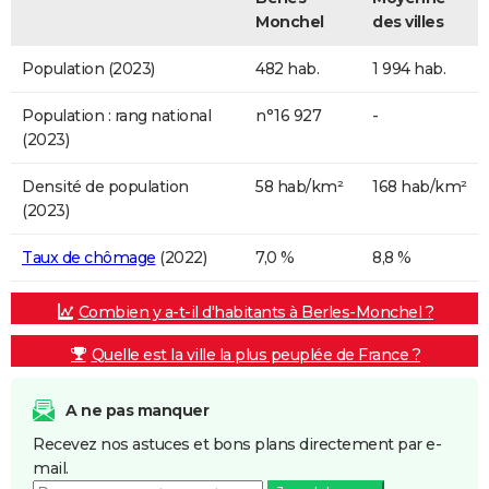
Monchel
des villes
Population (2023)
482 hab.
1 994 hab.
Population : rang national
n°16 927
-
(2023)
Densité de population
58 hab/km²
168 hab/km²
(2023)
Taux de chômage
(2022)
7,0 %
8,8 %
Combien y a-t-il d'habitants à Berles-Monchel ?
Quelle est la ville la plus peuplée de France ?
A ne pas manquer
Recevez nos astuces et bons plans directement par e-
mail.