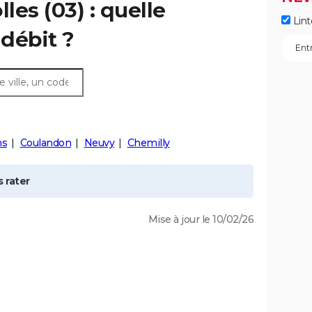
lles
(03) : quelle
Lint
débit ?
ns
Coulandon
Neuvy
Chemilly
 rater
Mise à jour le 10/02/26