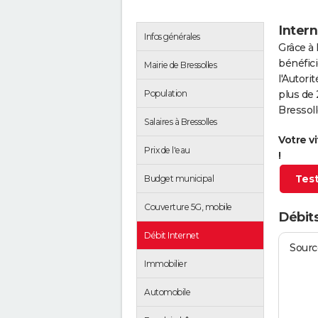
Intern
Infos générales
Grâce à 
bénéfici
Mairie de Bressolles
l'Autor
Population
plus de 
Bressoll
Salaires à Bressolles
Votre v
Prix de l'eau
!
Test
Budget municipal
Couverture 5G, mobile
Débits
Débit Internet
Source
Immobilier
Automobile