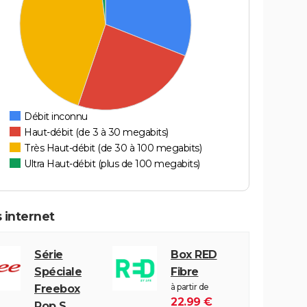
Débit inconnu
Haut-débit (de 3 à 30 megabits)
Très Haut-débit (de 30 à 100 megabits)
Ultra Haut-débit (plus de 100 megabits)
 internet
Série
Box RED
Spéciale
Fibre
à partir de
Freebox
22.99 €
Pop S