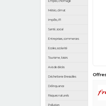
Emploi, chômage
Météo, climat
Impôts, IFI
Santé, social
Entreprises, commerces
Ecoles, scolarité
Tourisme, loisirs
Avis de décès
Offres
Déchetterie Bressolles
Délinquance
Risques naturels
Pollution