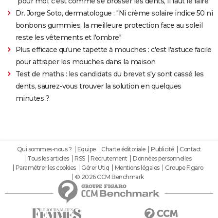
"pour moi, c'est comme se brosser les dents, il faut le faire"
Dr. Jorge Soto, dermatologue : "Ni crème solaire indice 50 ni
bonbons gummies, la meilleure protection face au soleil
reste les vêtements et l'ombre"
Plus efficace qu'une tapette à mouches : c'est l'astuce facile
pour attraper les mouches dans la maison
Test de maths : les candidats du brevet s'y sont cassé les
dents, saurez-vous trouver la solution en quelques
minutes ?
Qui sommes-nous ?
Equipe
Charte éditoriale
Publicité
Contact
Tous les articles
RSS
Recrutement
Données personnelles
Paramétrer les cookies
Gérer Utiq
Mentions légales
Groupe Figaro
© 2026 CCM Benchmark