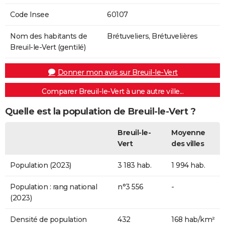
Code Insee
60107
Nom des habitants de
Brétuveliers, Brétuvelières
Breuil-le-Vert (gentilé)
Donner mon avis sur Breuil-le-Vert
Comparer Breuil-le-Vert à une autre ville...
Quelle est la population de Breuil-le-Vert ?
Breuil-le-
Moyenne
Vert
des villes
Population (2023)
3 183 hab.
1 994 hab.
Population : rang national
n°3 556
-
(2023)
Densité de population
432
168 hab/km²