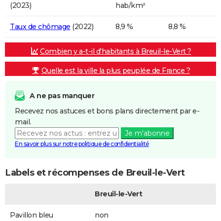
(2023)
hab/km²
Taux de chômage
(2022)
8,9 %
8,8 %
Combien y a-t-il d'habitants à Breuil-le-Vert ?
Quelle est la ville la plus peuplée de France ?
A ne pas manquer
Recevez nos astuces et bons plans directement par e-
mail.
Je m'abonne
En savoir plus sur notre politique de confidentialité
Labels et récompenses de Breuil-le-Vert
Breuil-le-Vert
Pavillon bleu
non