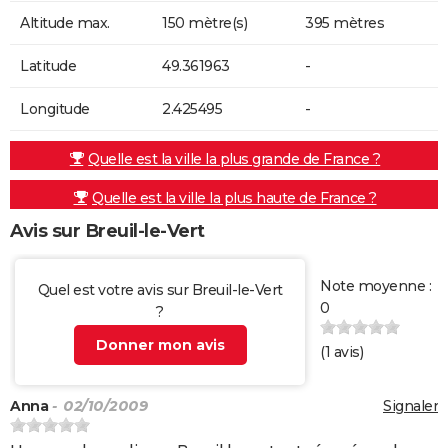
Altitude max.
150 mètre(s)
395 mètres
Latitude
49.361963
-
Longitude
2.425495
-
Quelle est la ville la plus grande de France ?
Quelle est la ville la plus haute de France ?
Avis sur Breuil-le-Vert
Note moyenne :
Quel est votre avis sur Breuil-le-Vert
0
?
Donner mon avis
(
1
avis)
Anna
- 02/10/2009
Signaler