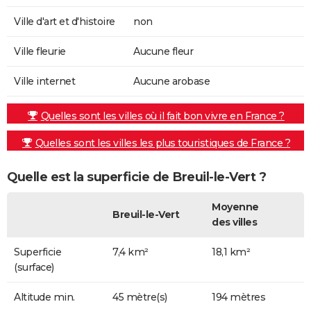
Ville d'art et d'histoire
non
Ville fleurie
Aucune fleur
Ville internet
Aucune arobase
Quelles sont les villes où il fait bon vivre en France ?
Quelles sont les villes les plus touristiques de France ?
Quelle est la superficie de Breuil-le-Vert ?
Moyenne
Breuil-le-Vert
des villes
Superficie
7,4 km²
18,1 km²
(surface)
Altitude min.
45 mètre(s)
194 mètres