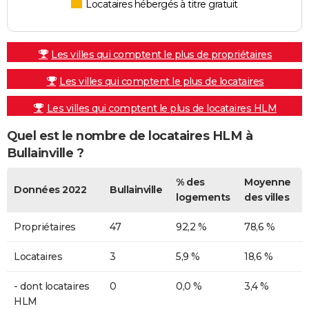
Locataires hébergés à titre gratuit
Les villes qui comptent le plus de propriétaires
Les villes qui comptent le plus de locataires
Les villes qui comptent le plus de locataires HLM
Quel est le nombre de locataires HLM à
Bullainville ?
% des
Moyenne
Données 2022
Bullainville
logements
des villes
Propriétaires
47
92,2 %
78,6 %
Locataires
3
5,9 %
18,6 %
- dont locataires
0
0,0 %
3,4 %
HLM