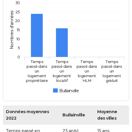
30
25
Nombres d'années
20
15
10
5
0
Temps
Temps
Temps
Temps
passé dans
passé dans
passé dans
passé dans
un
un
un
un
logement
logement
logement
logement
propriétaire
locatif
HLM
gratuit
Bullainville
Données moyennes
Moyenne
Bullainville
2022
des villes
Temps passé en
23 an(s)
15 ans