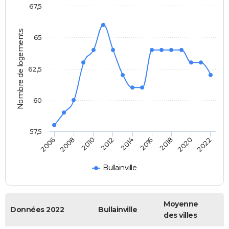
67,5
Nombre de logements
65
62,5
60
57,5
2012
2014
2016
2018
2020
2022
2006
2008
2010
Bullainville
Moyenne
Données 2022
Bullainville
des villes