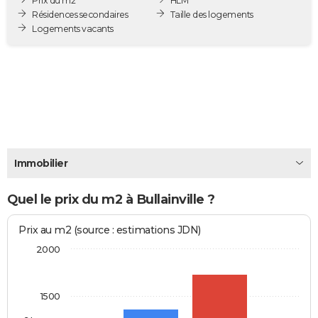
Prix du m2
HLM
City break
Voyage de noces
Climat
Destinations
Voyage nature
Forum
+
Résidences secondaires
Taille des logements
PHOTO
Logements vacants
GUIDES D'ACHAT
BONS PLANS
CARTE DE VOEUX
Carte Bonne année
Carte Pâques
Carte de Noël
Carte Saint-Valentin
Carte d'anniversaire
DICTIONNAIRE
Biographies
Expressions
Dictionnaire
Citations
Proverbes
PROGRAMME TV
Immobilier
COPAINS D'AVANT
Quel le prix du m2 à Bullainville ?
Se connecter
Collèges
Universités
Service militaire
S'inscrire
Lycées
Primaires
Entreprises
Avis de recherche
AVIS DE DÉCÈS
Prix au m2 (source : estimations JDN)
FORUM
2000
Lifestyle
Sport
Television
Cinema
Bricolage
Culture
Auto
Voyage
1500