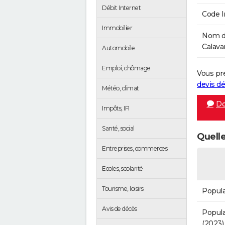
Débit Internet
Code 
Immobilier
Nom de
Calava
Automobile
Emploi, chômage
Vous pr
devis 
Météo, climat
Do
Impôts, IFI
Santé, social
Quelle
Entreprises, commerces
Ecoles, scolarité
Tourisme, loisirs
Popula
Avis de décès
Popula
(2023)