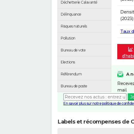
Déchetterie Calavanté
Densit
Délinquance
(2023)
Risques naturels
Taux 
Pollution
Bureau de vote
d'hab
Elections
A n
Référendum
Recevez
Bureau de poste
mail.
J
En savoir plus sur notre politique de confiden
Labels et récompenses de C