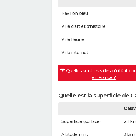
Pavillon bleu
Ville d'art et d'histoire
Ville fleurie
Ville internet
Quelles sont les villes où il fait bo
en France ?
Quelle est la superficie de C
Cala
Superficie (surface)
2,1 k
Altitude min.
313 m