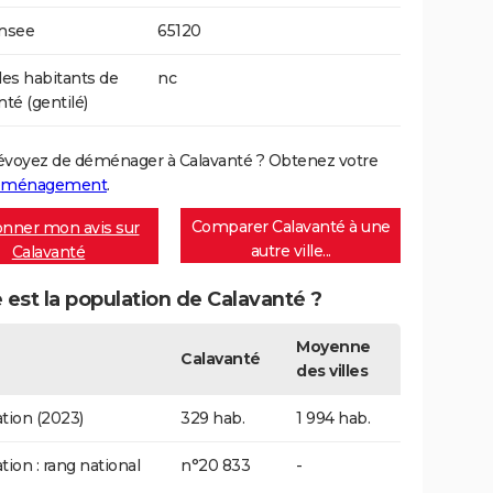
Insee
65120
s habitants de
nc
nté (gentilé)
évoyez de déménager à Calavanté ? Obtenez votre
déménagement
.
Comparer Calavanté à une
nner mon avis sur
autre ville...
Calavanté
 est la population de Calavanté ?
Moyenne
Calavanté
des villes
tion (2023)
329 hab.
1 994 hab.
tion : rang national
n°20 833
-