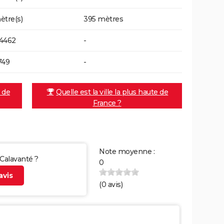
ètre(s)
395 mètres
4462
-
749
-
e de
Quelle est la ville la plus haute de
France ?
Note moyenne :
 Calavanté ?
0
vis
(
0
avis)