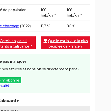
é de population
160
168
hab/km²
hab/km²
de chômage
(2022)
11,3 %
8,8 %
Combien y a-t-il
Quelle est la ville la plus
itants à Calavanté ?
peuplée de France ?
e pas manquer
 nos astuces et bons plans directement par e-
e m'abonne
tialité
alavanté