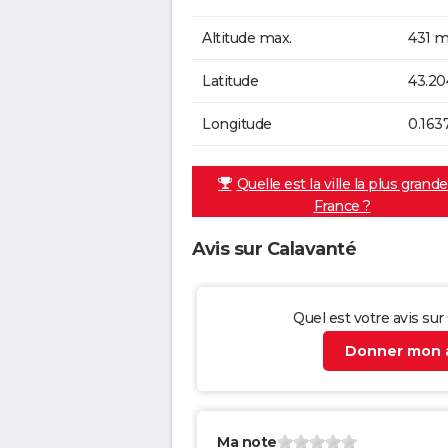
Altitude max.
431 m
Latitude
43.20
Longitude
0.163
Quelle est la ville la plus grand
France ?
Avis sur Calavanté
Quel est votre avis sur
Donner mon a
Ma note