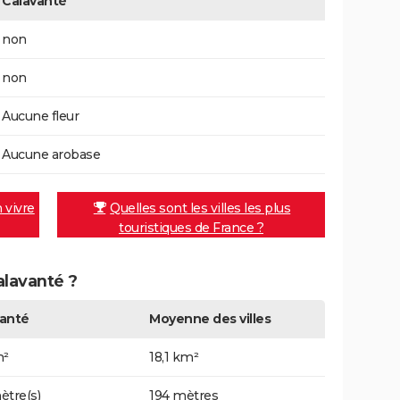
Calavanté
non
non
Aucune fleur
Aucune arobase
n vivre
Quelles sont les villes les plus
touristiques de France ?
alavanté ?
vanté
Moyenne des villes
m²
18,1 km²
ètre(s)
194 mètres