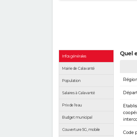
Quel e
Infos générales
Mairie de Calavanté
Régio
Population
Dépar
Salaires à Calavanté
Prix de l'eau
Etabli
coopér
Budget municipal
inter
Couverture 5G, mobile
Code p