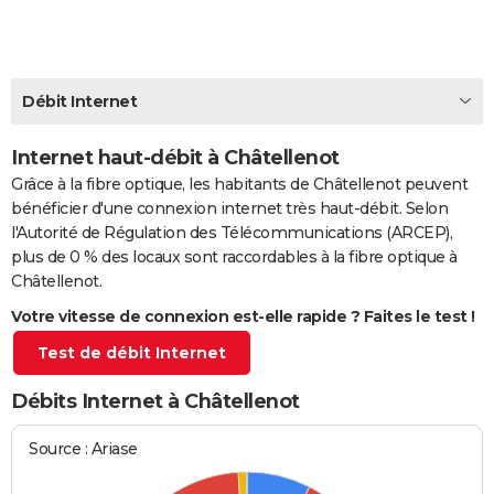
City break
Voyage de noces
Climat
Destinations
Voyage nature
Forum
+
PHOTO
GUIDES D'ACHAT
Débit Internet
BONS PLANS
Internet haut-débit à Châtellenot
CARTE DE VOEUX
Grâce à la fibre optique, les habitants de Châtellenot peuvent
Carte Bonne année
Carte Pâques
Carte de Noël
Carte Saint-Valentin
Carte d'anniversaire
DICTIONNAIRE
bénéficier d'une connexion internet très haut-débit. Selon
l'Autorité de Régulation des Télécommunications (ARCEP),
Biographies
Expressions
Dictionnaire
Citations
Proverbes
PROGRAMME TV
plus de 0 % des locaux sont raccordables à la fibre optique à
Châtellenot.
COPAINS D'AVANT
Votre vitesse de connexion est-elle rapide ? Faites le test !
Se connecter
Collèges
Universités
Service militaire
S'inscrire
Lycées
Primaires
Entreprises
Avis de recherche
AVIS DE DÉCÈS
Test de débit Internet
FORUM
Débits Internet à Châtellenot
Lifestyle
Sport
Television
Cinema
Bricolage
Culture
Auto
Voyage
Source : Ariase