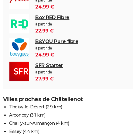
à partir de
24.99 €
Box RED Fibre
à partir de
22.99 €
B&YOU Pure fibre
à partir de
24.99 €
SFR Starter
à partir de
27.99 €
Villes proches de Châtellenot
Thoisy-le-Désert
(2.9 km)
Arconcey
(3.1 km)
Chailly-sur-Armançon
(4 km)
Essey
(4.4 km)