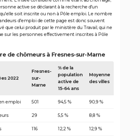
ment. L'Insee considère comme étant au chômage,
rsonne active se déclarant à la recherche d'un
qu'elle soit inscrite ou non à Pôle emploi. Le nombre
ndeurs d'emploi de cette page est donc souvent
vé que celui produit par le ministère du Travail, qui ne
e sur les personnes effectivement inscrites à Pôle
e de chômeurs à Fresnes-sur-Marne
% de la
Fresnes-
population
Moyenne
es 2022
sur-
active de
des villes
Marne
15-64 ans
 en emploi
501
94,5 %
90,9 %
urs
29
5,5 %
8,8 %
s
116
12,2 %
12,9 %