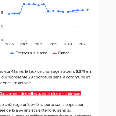
5
,5
0
2006
2009
2012
2015
2018
2021
Fresnes-sur-Marne
France
es-sur-Marne, le taux de chômage a atteint
5,5 %
en
e qui représente 29 chômeurs dans la commune et
onnes en activité.
Classement des villes avec le plus de chômage
de chômage présenté ici porte sur la population
gée de 15 à 64 ans et s'entend au sens du