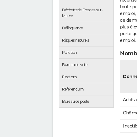
recense
toute pe
Déchetterie Fresnes-sur-
emploi, 
Marne
de dema
plus éle
Délinquance
porte qu
emploi.
Risques naturels
Pollution
Nombr
Bureau de vote
Donné
Elections
Référendum
Actifs
Bureau de poste
Chôme
Inactif