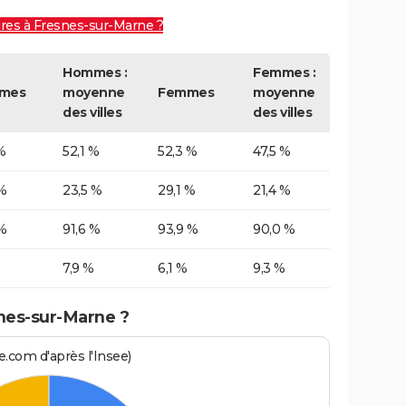
ires à Fresnes-sur-Marne ?
Hommes :
Femmes :
mes
moyenne
Femmes
moyenne
des villes
des villes
%
52,1 %
52,3 %
47,5 %
%
23,5 %
29,1 %
21,4 %
%
91,6 %
93,9 %
90,0 %
7,9 %
6,1 %
9,3 %
nes-sur-Marne ?
.com d'après l'Insee)