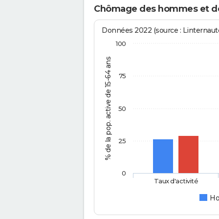
Chômage des hommes et de
Données 2022 (source : Linternaute
100
% de la pop. active de 15-64 ans
75
50
25
0
Taux d'activité
H