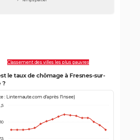
Classement des villes les plus pauvres
st le taux de chômage à Fresnes-sur-
 ?
e : Linternaute.com d'après l'Insee)
2,5
10
7,5