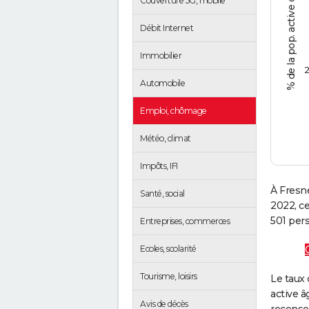
% de la pop. active de 15 - 64 ans
Couverture 5G, mobile
Débit Internet
Immobilier
2
Automobile
Emploi, chômage
Météo, climat
Impôts, IFI
À Fresn
Santé, social
2022, c
501 pers
Entreprises, commerces
Ecoles, scolarité
Tourisme, loisirs
Le taux 
active â
Avis de décès