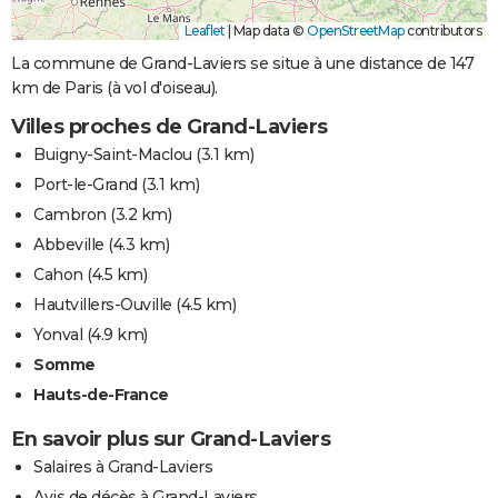
Leaflet
|
Map data ©
OpenStreetMap
contributors
La commune de Grand-Laviers se situe à une distance de 147
km de Paris (à vol d'oiseau).
Villes proches de Grand-Laviers
Buigny-Saint-Maclou
(3.1 km)
Port-le-Grand
(3.1 km)
Cambron
(3.2 km)
Abbeville
(4.3 km)
Cahon
(4.5 km)
Hautvillers-Ouville
(4.5 km)
Yonval
(4.9 km)
Somme
Hauts-de-France
En savoir plus sur Grand-Laviers
Salaires à Grand-Laviers
Avis de décès à Grand-Laviers