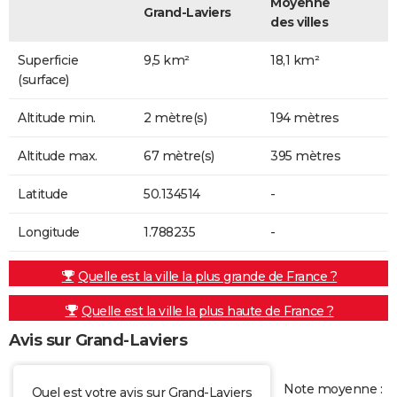
Moyenne
Grand-Laviers
des villes
Superficie
9,5 km²
18,1 km²
(surface)
Altitude min.
2 mètre(s)
194 mètres
Altitude max.
67 mètre(s)
395 mètres
Latitude
50.134514
-
Longitude
1.788235
-
Quelle est la ville la plus grande de France ?
Quelle est la ville la plus haute de France ?
Avis sur Grand-Laviers
Note moyenne :
Quel est votre avis sur Grand-Laviers