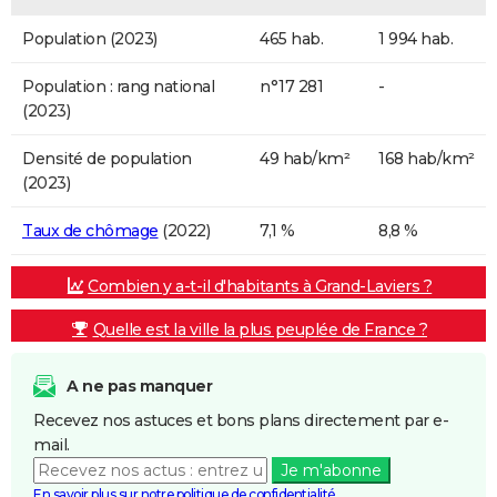
Population (2023)
465 hab.
1 994 hab.
Population : rang national
n°17 281
-
(2023)
Densité de population
49 hab/km²
168 hab/km²
(2023)
Taux de chômage
(2022)
7,1 %
8,8 %
Combien y a-t-il d'habitants à Grand-Laviers ?
Quelle est la ville la plus peuplée de France ?
A ne pas manquer
Recevez nos astuces et bons plans directement par e-
mail.
Je m'abonne
En savoir plus sur notre politique de confidentialité