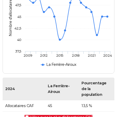
Nombre d'allocataires
47,5
45
42,5
40
37,5
2009
2012
2015
2018
2021
2024
La Ferrière-Airoux
Pourcentage
La Ferrière-
2024
de la
Airoux
population
Allocataires CAF
45
13,5 %