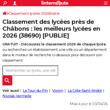
ACTUALITÉS
Connexion
S'inscrire
Classement lycées 2026
Isère
Rechercher
Société
Education
Villes
Politique
Faits Divers
Monde
+
SPORT
Classement des lycées près de
Football
Cyclisme
Forum
Coupe du monde 2026
Tennis
Rugby
CULTURE
Châbons : les meilleurs lycées en
2026 (38690) [PUBLIE]
TNT
Cinéma
Musique
Programme TV
Streaming
Sorties cinéma
+
FINANCE
GRATUIT - Découvrez le classement 2026 de chaque lycée
Impôts
Immobilier
Banque
Crédit
Retraite
Epargne
Risques naturels par ville
Assurance
AUTO
ou recherchez un établissement, une ville ou un département
Réserver un essai
Berlines
Forum auto
Essais
Citadines
SUV
+
dans le moteur de recherche ci-dessous pour découvrir son
HIGH-TECH
classement.
Meilleur smartphone
Ordinateurs
Guide high-tech
Mobiles
Internet
Jeux vidéo
+
BRICOLAGE
Aménagement intérieur
Cuisine
Jardinage
+
Forum
Extérieur
Salle de bains
Rangement
WEEK-END
Escapades
Expositions
Week-end nature
Guides de France
Patrimoine
Musées
+
LIFESTYLE
Voir aussi :
La Tour-du-Pin
Voiron
La Côte-Saint-André
Bien-être
Mode
+
Art de vivre
Loisirs
Modes de vie
Nivolas-Vermelle
SANTE
Mise à jour le 03/04/26
Guide de la santé
Médicaments
+
Alimentation
Maladies
Sommeil
VOYAGE