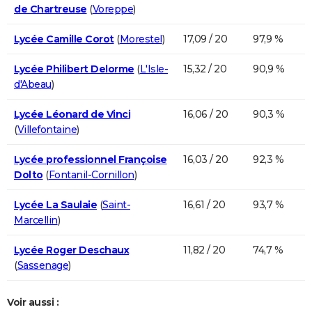
de Chartreuse
(
Voreppe
)
Lycée Camille Corot
(
Morestel
)
17,09 / 20
97,9 %
Lycée Philibert Delorme
(
L'Isle-
15,32 / 20
90,9 %
d'Abeau
)
Lycée Léonard de Vinci
16,06 / 20
90,3 %
(
Villefontaine
)
Lycée professionnel Françoise
16,03 / 20
92,3 %
Dolto
(
Fontanil-Cornillon
)
Lycée La Saulaie
(
Saint-
16,61 / 20
93,7 %
Marcellin
)
Lycée Roger Deschaux
11,82 / 20
74,7 %
(
Sassenage
)
Voir aussi :