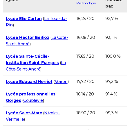
Méthodologie
bac
Lycée Elie Cartan
(
La Tour-du-
16,25 / 20
92,7 %
Pin
)
Lycée Hector Berlioz
(
La Côte-
16,08 / 20
93,1 %
Saint-André
)
Lycée Sainte-Cécile-
17,65 / 20
100,0 %
Institution Saint-François
(
La
Côte-Saint-André
)
Lycée Edouard Herriot
(
Voiron
)
17,72 / 20
97,2 %
Lycée professionnel les
16,14 / 20
91,4 %
Gorges
(
Coublevie
)
Lycée Saint-Marc
(
Nivolas-
18,90 / 20
99,3 %
Vermelle
)