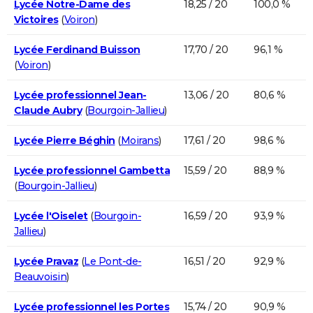
Lycée Notre-Dame des
18,25 / 20
100,0 %
Victoires
(
Voiron
)
Lycée Ferdinand Buisson
17,70 / 20
96,1 %
(
Voiron
)
Lycée professionnel Jean-
13,06 / 20
80,6 %
Claude Aubry
(
Bourgoin-Jallieu
)
Lycée Pierre Béghin
(
Moirans
)
17,61 / 20
98,6 %
Lycée professionnel Gambetta
15,59 / 20
88,9 %
(
Bourgoin-Jallieu
)
Lycée l'Oiselet
(
Bourgoin-
16,59 / 20
93,9 %
Jallieu
)
Lycée Pravaz
(
Le Pont-de-
16,51 / 20
92,9 %
Beauvoisin
)
Lycée professionnel les Portes
15,74 / 20
90,9 %