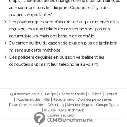
draps : "L'idéal est de les changer une fois par semaine, ou
au maximum tous les dix jours. Cependant, il y a des
nuances importantes"
Les psychologues sont d'accord : ceux qui conservent les
reçus ou les vieux tickets de caisses ne sont pas des
accumulateurs, mais ont besoin de contrôle
Du carton au lieu du gazon : de plus en plus de jardiniers
misent sur cette méthode
Des policiers déguisés en buisson verbalisent les
conducteurs utilisant leur téléphone au volant
Qui sommes-nous ?
Equipe
Charte éditoriale
Publicité
Contact
Tous les articles
RSS
Recrutement
Données personnelles
Paramétrer les cookies
Gérer Utiq
Mentions légales
Groupe Figaro
© 2026 CCM Benchmark