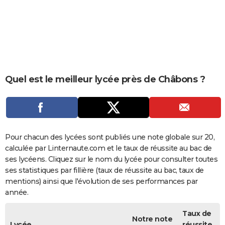
City break
Voyage de noces
Climat
Destinations
Voyage nature
Forum
+
PHOTO
GUIDES D'ACHAT
BONS PLANS
CARTE DE VOEUX
Quel est le meilleur lycée près de Châbons ?
Carte Bonne année
Carte Pâques
Carte de Noël
Carte Saint-Valentin
Carte d'anniversaire
DICTIONNAIRE
Biographies
Expressions
Dictionnaire
Citations
Proverbes
PROGRAMME TV
COPAINS D'AVANT
Pour chacun des lycées sont publiés une note globale sur 20,
calculée par Linternaute.com et le taux de réussite au bac de
Se connecter
Collèges
Universités
Service militaire
S'inscrire
Lycées
Primaires
Entreprises
Avis de recherche
AVIS DE DÉCÈS
ses lycéens. Cliquez sur le nom du lycée pour consulter toutes
ses statistiques par fillière (taux de réussite au bac, taux de
FORUM
mentions) ainsi que l'évolution de ses performances par
année.
Lifestyle
Sport
Television
Cinema
Bricolage
Culture
Auto
Voyage
Taux de
Notre note
Lycée
réussite