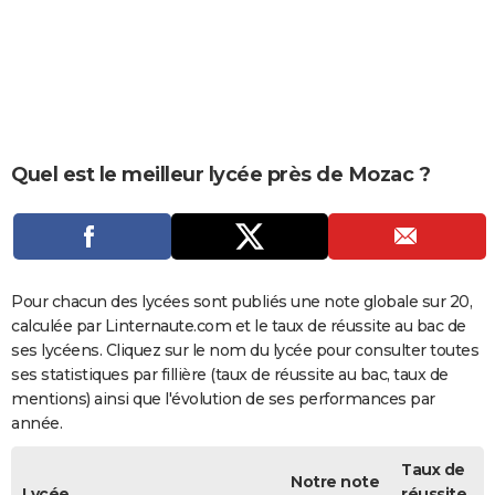
City break
Voyage de noces
Climat
Destinations
Voyage nature
Forum
+
PHOTO
GUIDES D'ACHAT
BONS PLANS
CARTE DE VOEUX
Quel est le meilleur lycée près de Mozac ?
Carte Bonne année
Carte Pâques
Carte de Noël
Carte Saint-Valentin
Carte d'anniversaire
DICTIONNAIRE
Biographies
Expressions
Dictionnaire
Citations
Proverbes
PROGRAMME TV
COPAINS D'AVANT
Pour chacun des lycées sont publiés une note globale sur 20,
calculée par Linternaute.com et le taux de réussite au bac de
Se connecter
Collèges
Universités
Service militaire
S'inscrire
Lycées
Primaires
Entreprises
Avis de recherche
AVIS DE DÉCÈS
ses lycéens. Cliquez sur le nom du lycée pour consulter toutes
ses statistiques par fillière (taux de réussite au bac, taux de
FORUM
mentions) ainsi que l'évolution de ses performances par
année.
Lifestyle
Sport
Television
Cinema
Bricolage
Culture
Auto
Voyage
Taux de
Notre note
Lycée
réussite