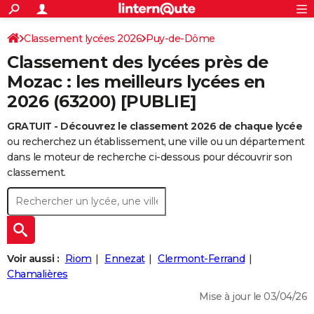
ACTUALITÉS
Connexion
S'inscrire
Classement lycées 2026
Puy-de-Dôme
Rechercher
Société
Education
Villes
Politique
Faits Divers
Monde
+
SPORT
Classement des lycées près de
Football
Cyclisme
Forum
Coupe du monde 2026
Tennis
Rugby
CULTURE
Mozac : les meilleurs lycées en
2026 (63200) [PUBLIE]
TNT
Cinéma
Musique
Programme TV
Streaming
Sorties cinéma
+
FINANCE
GRATUIT - Découvrez le classement 2026 de chaque lycée
Impôts
Immobilier
Banque
Crédit
Retraite
Epargne
Risques naturels par ville
Assurance
AUTO
ou recherchez un établissement, une ville ou un département
Réserver un essai
Berlines
Forum auto
Essais
Citadines
SUV
+
dans le moteur de recherche ci-dessous pour découvrir son
HIGH-TECH
classement.
Meilleur smartphone
Ordinateurs
Guide high-tech
Mobiles
Internet
Jeux vidéo
+
BRICOLAGE
Aménagement intérieur
Cuisine
Jardinage
+
Forum
Extérieur
Salle de bains
Rangement
WEEK-END
Escapades
Expositions
Week-end nature
Guides de France
Patrimoine
Musées
+
LIFESTYLE
Voir aussi :
Riom
Ennezat
Clermont-Ferrand
Bien-être
Mode
+
Art de vivre
Loisirs
Modes de vie
Chamalières
SANTE
Mise à jour le 03/04/26
Guide de la santé
Médicaments
+
Alimentation
Maladies
Sommeil
VOYAGE