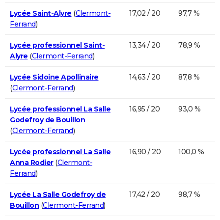
Lycée Saint-Alyre
(
Clermont-
17,02 / 20
97,7 %
Ferrand
)
Lycée professionnel Saint-
13,34 / 20
78,9 %
Alyre
(
Clermont-Ferrand
)
Lycée Sidoine Apollinaire
14,63 / 20
87,8 %
(
Clermont-Ferrand
)
Lycée professionnel La Salle
16,95 / 20
93,0 %
Godefroy de Bouillon
(
Clermont-Ferrand
)
Lycée professionnel La Salle
16,90 / 20
100,0 %
Anna Rodier
(
Clermont-
Ferrand
)
Lycée La Salle Godefroy de
17,42 / 20
98,7 %
Bouillon
(
Clermont-Ferrand
)