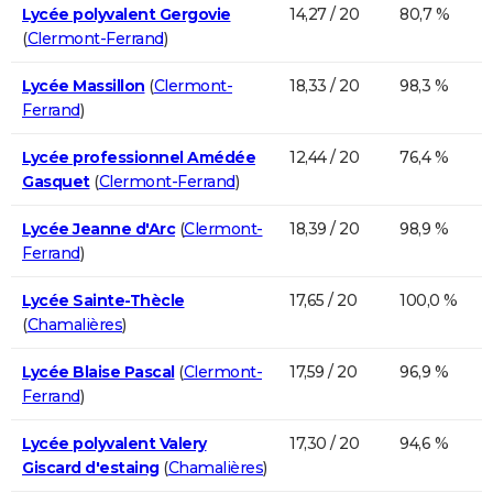
Lycée polyvalent Gergovie
14,27 / 20
80,7 %
(
Clermont-Ferrand
)
Lycée Massillon
(
Clermont-
18,33 / 20
98,3 %
Ferrand
)
Lycée professionnel Amédée
12,44 / 20
76,4 %
Gasquet
(
Clermont-Ferrand
)
Lycée Jeanne d'Arc
(
Clermont-
18,39 / 20
98,9 %
Ferrand
)
Lycée Sainte-Thècle
17,65 / 20
100,0 %
(
Chamalières
)
Lycée Blaise Pascal
(
Clermont-
17,59 / 20
96,9 %
Ferrand
)
Lycée polyvalent Valery
17,30 / 20
94,6 %
Giscard d'estaing
(
Chamalières
)