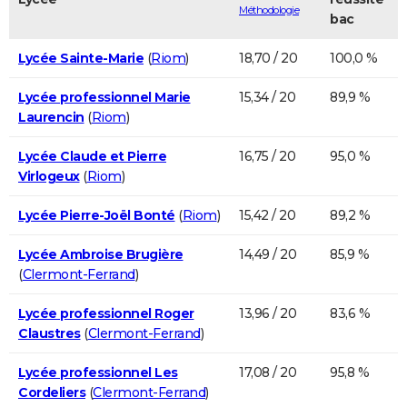
Méthodologie
bac
Lycée Sainte-Marie
(
Riom
)
18,70 / 20
100,0 %
Lycée professionnel Marie
15,34 / 20
89,9 %
Laurencin
(
Riom
)
Lycée Claude et Pierre
16,75 / 20
95,0 %
Virlogeux
(
Riom
)
Lycée Pierre-Joël Bonté
(
Riom
)
15,42 / 20
89,2 %
Lycée Ambroise Brugière
14,49 / 20
85,9 %
(
Clermont-Ferrand
)
Lycée professionnel Roger
13,96 / 20
83,6 %
Claustres
(
Clermont-Ferrand
)
Lycée professionnel Les
17,08 / 20
95,8 %
Cordeliers
(
Clermont-Ferrand
)