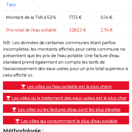
Taxe
Montant de la TVA à 5,5%
17,13 €
0,14 €
Prix total de l'eau potable
328,53 €
2,74 €
NB : Les données de certaines communes étant parfois
incomplètes, les montants affichés pour cette commune ne
présentent que les prix de l'eau potable. Une facture d'eau
standard prend également en compte les tarifs de
l'assainissement des eaux usées pour un prix total supérieur à
celui affiché ici.
Les villes où l'eau potable est la plus chère
Les villes où le traitement des eaux usées est le plus cher
Les villes où les factures d'eau sont les plus élevées
Les villes qui consomment le plus d'eau potable
Méthodologie :