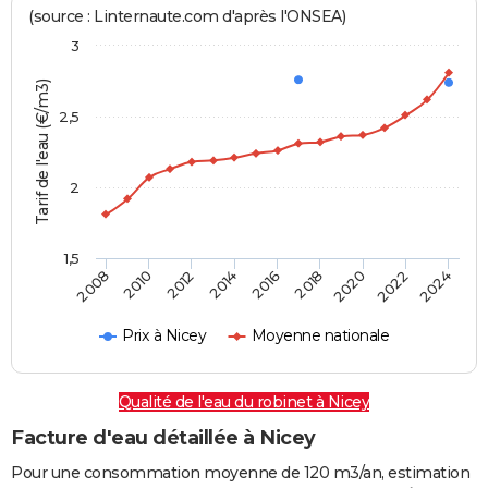
(source : Linternaute.com d'après l'ONSEA)
3
Tarif de l'eau (€/m3)
2,5
2
1,5
2016
2014
2024
2012
2022
2010
2020
2008
2018
Prix à Nicey
Moyenne nationale
Qualité de l'eau du robinet à Nicey
Facture d'eau détaillée à Nicey
Pour une consommation moyenne de 120 m3/an, estimation