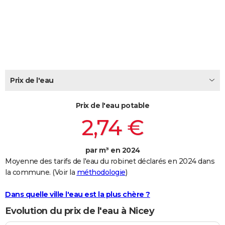
City break
Voyage de noces
Climat
Destinations
Voyage nature
Forum
+
PHOTO
GUIDES D'ACHAT
BONS PLANS
CARTE DE VOEUX
Prix de l'eau
Carte Bonne année
Carte Pâques
Carte de Noël
Carte Saint-Valentin
Carte d'anniversaire
DICTIONNAIRE
Prix de l'eau potable
Biographies
Expressions
Dictionnaire
Citations
Proverbes
PROGRAMME TV
2,74 €
COPAINS D'AVANT
par m³ en 2024
Se connecter
Collèges
Universités
Service militaire
S'inscrire
Lycées
Primaires
Entreprises
Avis de recherche
AVIS DE DÉCÈS
Moyenne des tarifs de l'eau du robinet déclarés en 2024 dans
la commune. (Voir la
méthodologie
)
FORUM
Lifestyle
Sport
Television
Cinema
Bricolage
Culture
Auto
Voyage
Dans quelle ville l'eau est la plus chère ?
Evolution du prix de l'eau à Nicey