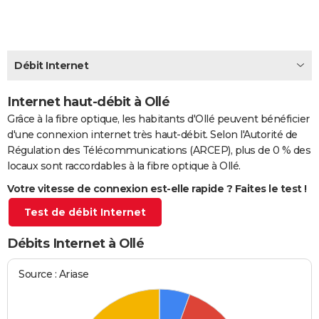
City break
Voyage de noces
Climat
Destinations
Voyage nature
Forum
+
PHOTO
GUIDES D'ACHAT
Débit Internet
BONS PLANS
Internet haut-débit à Ollé
CARTE DE VOEUX
Grâce à la fibre optique, les habitants d'Ollé peuvent bénéficier
Carte Bonne année
Carte Pâques
Carte de Noël
Carte Saint-Valentin
Carte d'anniversaire
DICTIONNAIRE
d'une connexion internet très haut-débit. Selon l'Autorité de
Régulation des Télécommunications (ARCEP), plus de 0 % des
Biographies
Expressions
Dictionnaire
Citations
Proverbes
PROGRAMME TV
locaux sont raccordables à la fibre optique à Ollé.
Votre vitesse de connexion est-elle rapide ? Faites le test !
COPAINS D'AVANT
Test de débit Internet
Se connecter
Collèges
Universités
Service militaire
S'inscrire
Lycées
Primaires
Entreprises
Avis de recherche
AVIS DE DÉCÈS
Débits Internet à Ollé
FORUM
Lifestyle
Sport
Television
Cinema
Bricolage
Culture
Auto
Voyage
Source : Ariase