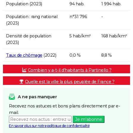
Population (2023)
94 hab.
1 994 hab.
Population : rang national
n°31 796
-
(2023)
Densité de population
5 hab/km²
168 hab/km²
(2023)
Taux de chômage
(2022)
0,0 %
8,8 %
Combien y a-t-il d'habitants à Partinello ?
Quelle est la ville la plus peuplée de France ?
A ne pas manquer
Recevez nos astuces et bons plans directement par e-
mail.
Je m'abonne
En savoir plus sur notre politique de confidentialité