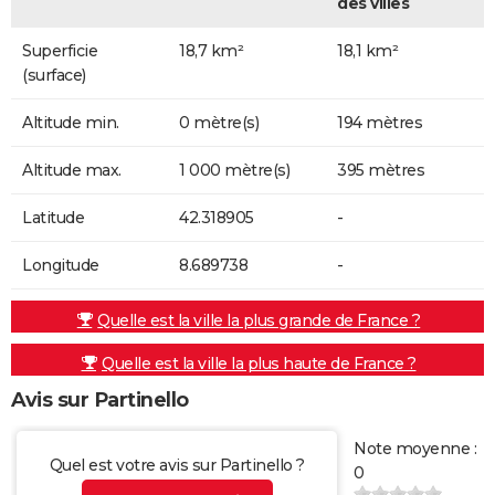
des villes
Superficie
18,7 km²
18,1 km²
(surface)
Altitude min.
0 mètre(s)
194 mètres
Altitude max.
1 000 mètre(s)
395 mètres
Latitude
42.318905
-
Longitude
8.689738
-
Quelle est la ville la plus grande de France ?
Quelle est la ville la plus haute de France ?
Avis sur Partinello
Note moyenne :
Quel est votre avis sur Partinello ?
0