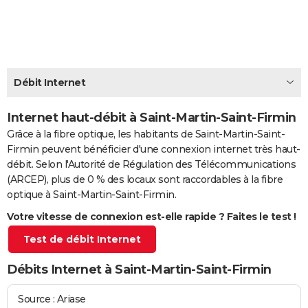
City break
Voyage de noces
Climat
Destinations
Voyage nature
Forum
+
PHOTO
GUIDES D'ACHAT
BONS PLANS
Débit Internet
CARTE DE VOEUX
Internet haut-débit à Saint-Martin-Saint-Firmin
Carte Bonne année
Carte Pâques
Carte de Noël
Carte Saint-Valentin
Carte d'anniversaire
DICTIONNAIRE
Grâce à la fibre optique, les habitants de Saint-Martin-Saint-
Firmin peuvent bénéficier d'une connexion internet très haut-
Biographies
Expressions
Dictionnaire
Citations
Proverbes
PROGRAMME TV
débit. Selon l'Autorité de Régulation des Télécommunications
(ARCEP), plus de 0 % des locaux sont raccordables à la fibre
COPAINS D'AVANT
optique à Saint-Martin-Saint-Firmin.
Se connecter
Collèges
Universités
Service militaire
S'inscrire
Lycées
Primaires
Entreprises
Avis de recherche
AVIS DE DÉCÈS
Votre vitesse de connexion est-elle rapide ? Faites le test !
Test de débit Internet
FORUM
Lifestyle
Sport
Television
Cinema
Bricolage
Culture
Auto
Voyage
Débits Internet à Saint-Martin-Saint-Firmin
Source : Ariase