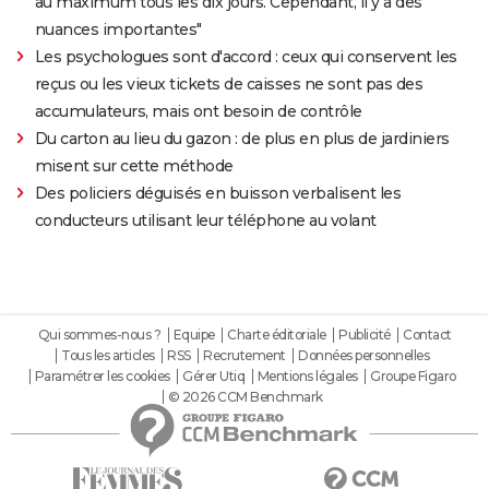
au maximum tous les dix jours. Cependant, il y a des
nuances importantes"
Les psychologues sont d'accord : ceux qui conservent les
reçus ou les vieux tickets de caisses ne sont pas des
accumulateurs, mais ont besoin de contrôle
Du carton au lieu du gazon : de plus en plus de jardiniers
misent sur cette méthode
Des policiers déguisés en buisson verbalisent les
conducteurs utilisant leur téléphone au volant
Qui sommes-nous ?
Equipe
Charte éditoriale
Publicité
Contact
Tous les articles
RSS
Recrutement
Données personnelles
Paramétrer les cookies
Gérer Utiq
Mentions légales
Groupe Figaro
© 2026 CCM Benchmark