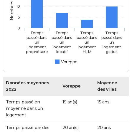
Nombres d'années
10
5
0
Temps
Temps
Temps
Temps
passé dans
passé dans
passé dans
passé dans
un
un
un
un
logement
logement
logement
logement
propriétaire
locatif
HLM
gratuit
Voreppe
Données moyennes
Moyenne
Voreppe
2022
des villes
Temps passé en
15 an(s)
15 ans
moyenne dans un
logement
Temps passé par des
20 an(s)
20 ans