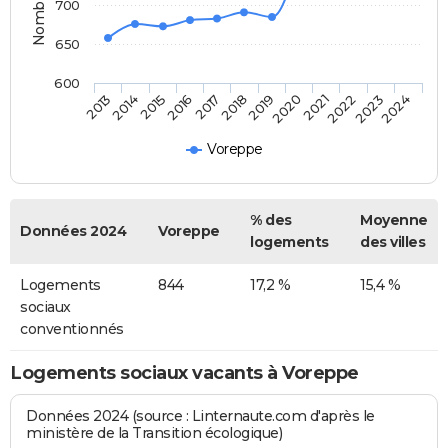
700
650
600
2013
2014
2015
2016
2017
2018
2019
2020
2021
2022
2023
2024
Voreppe
% des
Moyenne
Données 2024
Voreppe
logements
des villes
Logements
844
17,2 %
15,4 %
sociaux
conventionnés
Logements sociaux vacants à Voreppe
Données 2024 (source : Linternaute.com d'après le
ministère de la Transition écologique)