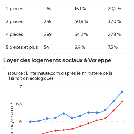
2 pièces
136
16,1 %
20,2 %
3 pièces
345
40,9 %
37,0 %
4 pièces
289
34,2 %
27,8 %
5 pièces et plus
54
6,4 %
7,5 %
Loyer des logements sociaux à Voreppe
(source : Linternaute.com d'après le ministère de la
Transition écologique)
7
6,5
Prix moyen au m²
6