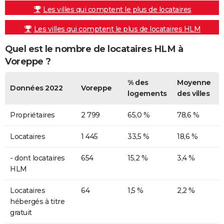
Les villes qui comptent le plus de locataires
Les villes qui comptent le plus de locataires HLM
Quel est le nombre de locataires HLM à
Voreppe ?
% des
Moyenne
Données 2022
Voreppe
logements
des villes
Propriétaires
2 799
65,0 %
78,6 %
Locataires
1 445
33,5 %
18,6 %
- dont locataires
654
15,2 %
3,4 %
HLM
Locataires
64
1,5 %
2,2 %
hébergés à titre
gratuit