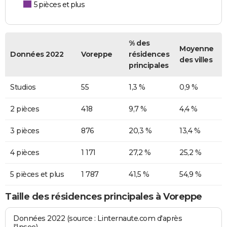
5 pièces et plus
% des
Moyenne
Données 2022
Voreppe
résidences
des villes
principales
Studios
55
1,3 %
0,9 %
2 pièces
418
9,7 %
4,4 %
3 pièces
876
20,3 %
13,4 %
4 pièces
1 171
27,2 %
25,2 %
5 pièces et plus
1 787
41,5 %
54,9 %
Taille des résidences principales à Voreppe
Données 2022 (source : Linternaute.com d'après