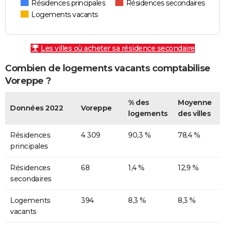
Résidences principales
Résidences secondaires
Logements vacants
Les villes où acheter sa résidence secondaire
Combien de logements vacants comptabilise
Voreppe ?
% des
Moyenne
Données 2022
Voreppe
logements
des villes
Résidences
4 309
90,3 %
78,4 %
principales
Résidences
68
1,4 %
12,9 %
secondaires
Logements
394
8,3 %
8,3 %
vacants