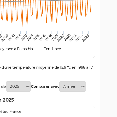
2010
2019
2011
2020
2013
2021
2023
2014
2015
2024
08
2016
2025
2009
2018
yenne à Focicchia
Tendance
d'une température moyenne de 15,9 °c en 1998 à 17,1
Comparer avec
 de
n 2025
Météo France