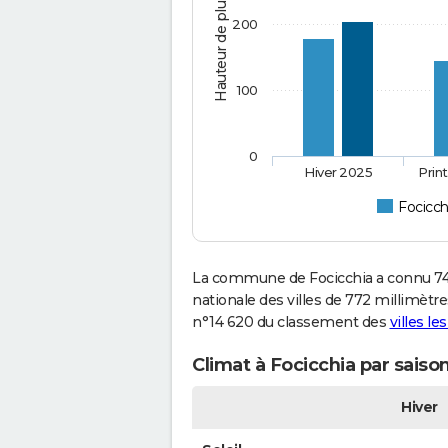
Hauteur de pluie (mm)
200
100
0
Hiver 2025
Prin
Focicch
La commune de Focicchia a connu 74
nationale des villes de 772 millimètres
n°14 620 du classement des
villes le
Climat à Focicchia par saiso
Hiver