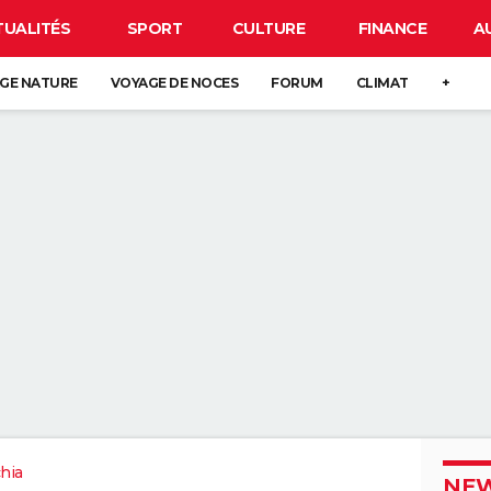
TUALITÉS
SPORT
CULTURE
FINANCE
A
GE NATURE
VOYAGE DE NOCES
FORUM
CLIMAT
+
hia
NEW