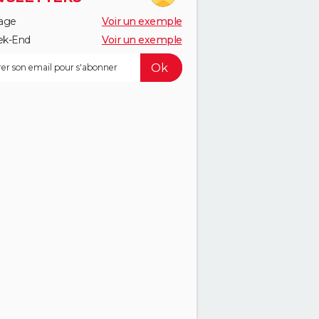
age
Voir un exemple
k-End
Voir un exemple