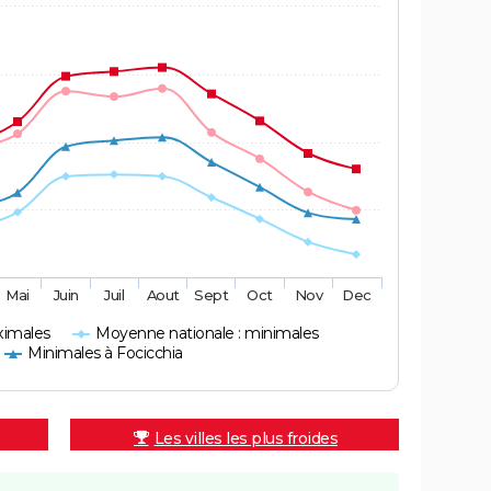
Mai
Juin
Juil
Aout
Sept
Oct
Nov
Dec
ximales
Moyenne nationale : minimales
Minimales à Focicchia
Les villes les plus froides