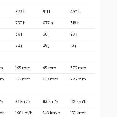
873 h
911 h
490 h
757 h
677 h
318 h
36 j
38 j
20 j
32 j
28 j
13 j
mm
145 mm
45 mm
376 mm
mm
153 mm
190 mm
225 mm
/h
61 km/h
83 km/h
112 km/h
m/h
148 km/h
140 km/h
155 km/h