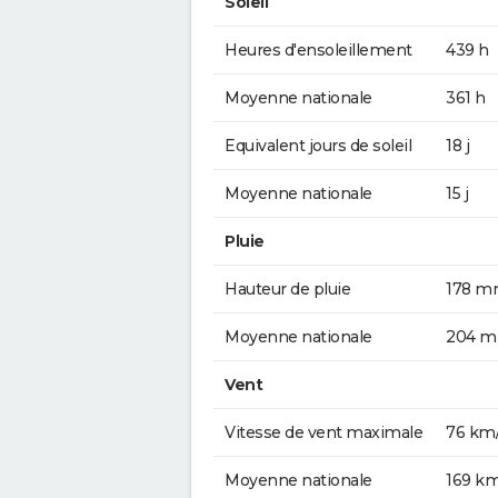
Soleil
Heures d'ensoleillement
439 h
Moyenne nationale
361 h
Equivalent jours de soleil
18 j
Moyenne nationale
15 j
Pluie
Hauteur de pluie
178 
Moyenne nationale
204 
Vent
Vitesse de vent maximale
76 km
Moyenne nationale
169 k