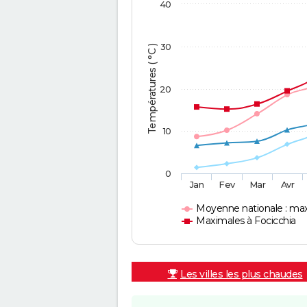
40
30
Températures ( °C )
20
10
0
Jan
Fev
Mar
Avr
Moyenne nationale : ma
Maximales à Focicchia
Les villes les plus chaudes