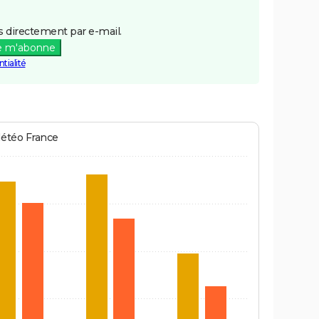
 directement par e-mail.
e m'abonne
tialité
Météo France