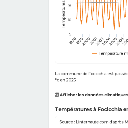
15
10
5
2001
2003
2004
2005
1998
2006
1999
20
2000
Température mo
La commune de Focicchia est passée 
°c en 2025.
Afficher les données climatiques
Températures à Focicchia e
Source : Linternaute.com d'après 