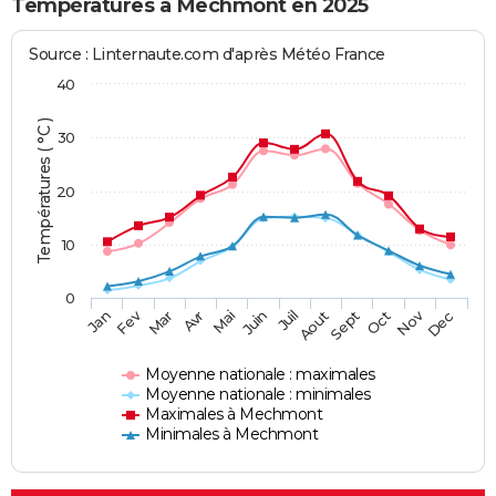
Températures à Mechmont en 2025
Source : Linternaute.com d'après Météo France
40
Températures ( °C )
30
20
10
0
Fev
Nov
Jan
Mar
Avr
Mai
Juin
Juil
Aout
Sept
Oct
Dec
Moyenne nationale : maximales
Moyenne nationale : minimales
Maximales à Mechmont
Minimales à Mechmont