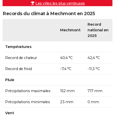
Les villes les plus venteuses
Records du climat à Mechmont en 2025
Record
Mechmont
national en
2025
Températures
Record de chaleur
40,4 °C
42,4 °C
Record de froid
-7,4 °C
-11,3 °C
Pluie
Précipitations maximales
152 mm
717 mm
Précipitations minimales
23 mm
0 mm
Vent