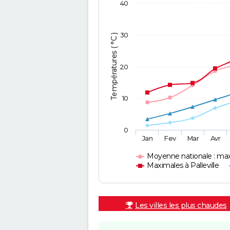
40
30
Températures ( °C )
20
10
0
Jan
Fev
Mar
Avr
Moyenne nationale : ma
Maximales à Palleville
Les villes les plus chaudes