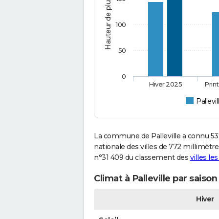
Hauteur de pluie (mm)
100
50
0
Hiver 2025
Prin
Pallevil
La commune de Palleville a connu 53
nationale des villes de 772 millimètres
n°31 409 du classement des
villes le
Climat à Palleville par saiso
Hiver