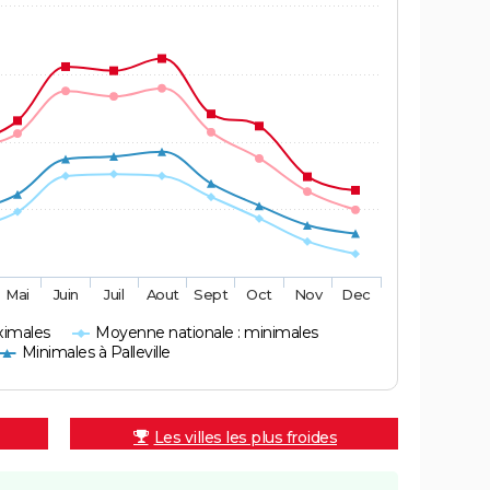
Mai
Juin
Juil
Aout
Sept
Oct
Nov
Dec
ximales
Moyenne nationale : minimales
Minimales à Palleville
Les villes les plus froides