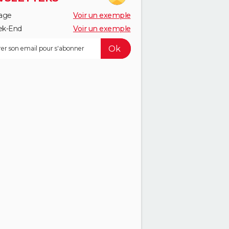
age
Voir un exemple
k-End
Voir un exemple