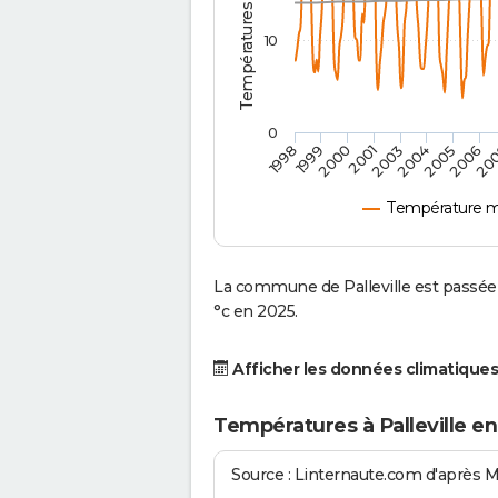
10
0
2001
2003
2004
2005
1998
2006
1999
20
2000
Température mo
La commune de Palleville est passée 
°c en 2025.
Afficher les données climatiques
Températures à Palleville en
Source : Linternaute.com d'après 