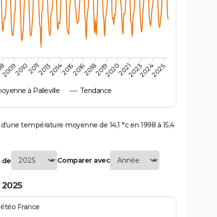
2010
2019
2011
2020
2013
2021
2023
2014
2015
2024
08
2016
2025
2009
2018
yenne à Palleville
Tendance
d'une température moyenne de 14,1 °c en 1998 à 15,4
Comparer avec
 de
 2025
Météo France