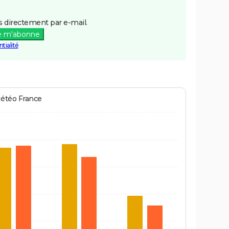
 directement par e-mail.
e m'abonne
tialité
Météo France