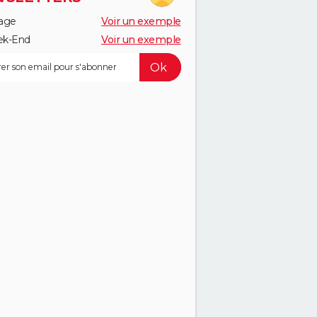
age
Voir un exemple
k-End
Voir un exemple