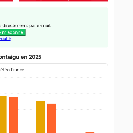
 directement par e-mail.
e m'abonne
tialité
Montaigu en 2025
Météo France