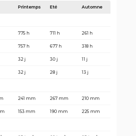
Printemps
Eté
Automne
775 h
711 h
261 h
757 h
677 h
318 h
32 j
30 j
11 j
32 j
28 j
13 j
mm
241 mm
267 mm
210 mm
mm
153 mm
190 mm
225 mm