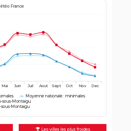
Météo France
Mai
Juin
Juil
Aout
Sept
Oct
Nov
Dec
ximales
Moyenne nationale : minimales
n-sous-Montaigu
n-sous-Montaigu
Les villes les plus froides