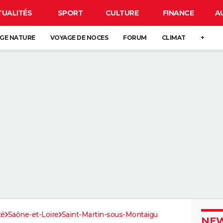
TUALITÉS
SPORT
CULTURE
FINANCE
A
GE NATURE
VOYAGE DE NOCES
FORUM
CLIMAT
+
té
Saône-et-Loire
Saint-Martin-sous-Montaigu
NEW