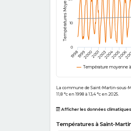
Températures Moyennes ( °C )
10
0
2001
2003
2004
2005
1998
2006
1999
20
2000
Température moyenne à 
La commune de Saint-Martin-sous-M
11,8 °c en 1998 à 13,4 °c en 2025.
Afficher les données climatiques
Températures à Saint-Marti