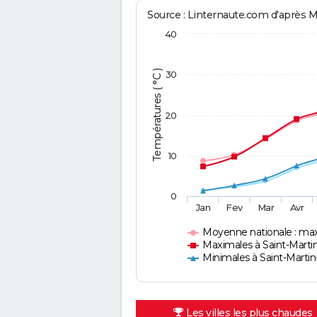
Source : Linternaute.com d'après 
40
Températures ( °C )
30
20
10
0
Jan
Fev
Mar
Avr
Moyenne nationale : ma
Maximales à Saint-Marti
Minimales à Saint-Marti
Les villes les plus chaudes