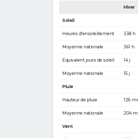
Hiver
Soleil
Heures d'ensoleillement
338 h
Moyenne nationale
361 h
Equivalent jours de soleil
14 j
Moyenne nationale
15 j
Pluie
Hauteur de pluie
126 
Moyenne nationale
204 
Vent