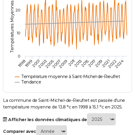
Températures Moyennes ( °C )
City break
Voyage de noces
Climat
Destinations
Voyage nature
Forum
+
PHOTO
20
GUIDES D'ACHAT
BONS PLANS
10
CARTE DE VOEUX
Carte Bonne année
Carte Pâques
Carte de Noël
Carte Saint-Valentin
Carte d'anniversaire
DICTIONNAIRE
0
2007
2021
2009
2022
1998
2011
2024
1999
2013
2001
2015
2003
2017
2005
2019
Biographies
Expressions
Dictionnaire
Citations
Proverbes
PROGRAMME TV
Température moyenne à Saint-Michel-de-Rieufret
COPAINS D'AVANT
Tendance
Se connecter
Collèges
Universités
Service militaire
S'inscrire
Lycées
Primaires
Entreprises
Avis de recherche
AVIS DE DÉCÈS
La commune de Saint-Michel-de-Rieufret est passée d'une
FORUM
température moyenne de 13,8 °c en 1998 à 15,1 °c en 2025.
Lifestyle
Sport
Television
Cinema
Bricolage
Culture
Auto
Voyage
Afficher les données climatiques de
Comparer avec