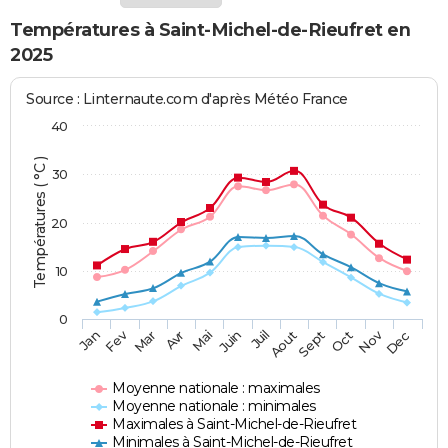
Températures à Saint-Michel-de-Rieufret en
2025
Source : Linternaute.com d'après Météo France
40
Températures ( °C )
30
20
10
0
Fev
Nov
Jan
Mar
Avr
Mai
Juin
Juil
Aout
Sept
Oct
Dec
Moyenne nationale : maximales
Moyenne nationale : minimales
Maximales à Saint-Michel-de-Rieufret
Minimales à Saint-Michel-de-Rieufret