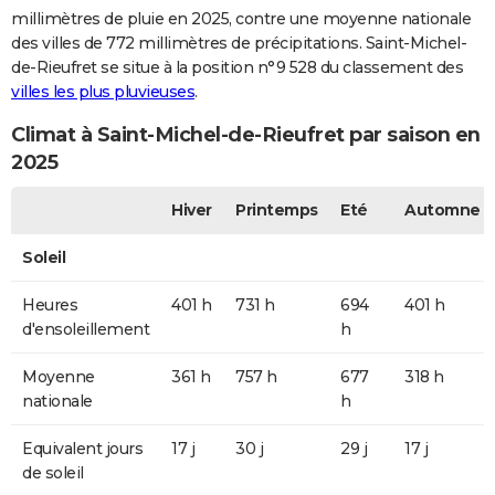
millimètres de pluie en 2025, contre une moyenne nationale
des villes de 772 millimètres de précipitations. Saint-Michel-
de-Rieufret se situe à la position n°9 528 du classement des
villes les plus pluvieuses
.
Climat à Saint-Michel-de-Rieufret par saison en
2025
Hiver
Printemps
Eté
Automne
Soleil
Heures
401 h
731 h
694
401 h
d'ensoleillement
h
Moyenne
361 h
757 h
677
318 h
nationale
h
Equivalent jours
17 j
30 j
29 j
17 j
de soleil