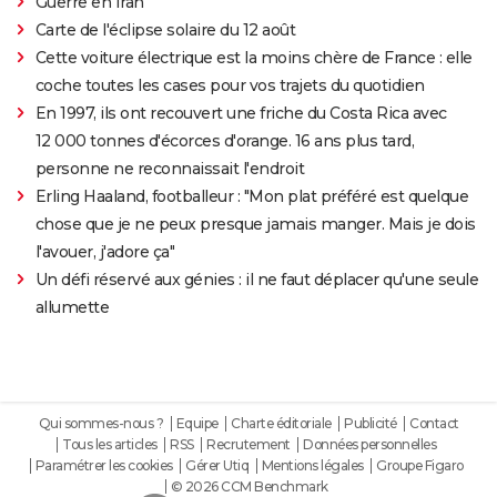
Guerre en Iran
Carte de l'éclipse solaire du 12 août
Cette voiture électrique est la moins chère de France : elle
coche toutes les cases pour vos trajets du quotidien
En 1997, ils ont recouvert une friche du Costa Rica avec
12 000 tonnes d'écorces d'orange. 16 ans plus tard,
personne ne reconnaissait l'endroit
Erling Haaland, footballeur : "Mon plat préféré est quelque
chose que je ne peux presque jamais manger. Mais je dois
l'avouer, j'adore ça"
Un défi réservé aux génies : il ne faut déplacer qu'une seule
allumette
Qui sommes-nous ?
Equipe
Charte éditoriale
Publicité
Contact
Tous les articles
RSS
Recrutement
Données personnelles
Paramétrer les cookies
Gérer Utiq
Mentions légales
Groupe Figaro
© 2026 CCM Benchmark