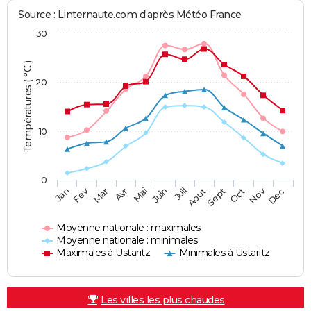
Source : Linternaute.com d'après Météo France
30
Températures ( °C )
20
10
0
Fev
Nov
Jan
Mar
Avr
Mai
Juin
Juil
Aout
Sept
Oct
Dec
Moyenne nationale : maximales
Moyenne nationale : minimales
Maximales à Ustaritz
Minimales à Ustaritz
Les villes les plus chaudes