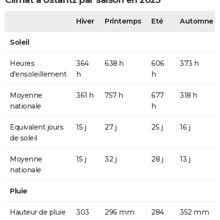
Climat à Ustaritz par saison en 2025
Hiver
Printemps
Eté
Automne
Soleil
Heures
364
638 h
606
373 h
d'ensoleillement
h
h
Moyenne
361 h
757 h
677
318 h
nationale
h
Equivalent jours
15 j
27 j
25 j
16 j
de soleil
Moyenne
15 j
32 j
28 j
13 j
nationale
Pluie
Hauteur de pluie
303
296 mm
284
352 mm