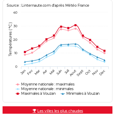
Source : Linternaute.com d'après Météo France
40
Températures ( °C )
30
20
10
0
Fev
Nov
Jan
Mar
Avr
Mai
Juin
Juil
Aout
Sept
Oct
Dec
Moyenne nationale : maximales
Moyenne nationale : minimales
Maximales à Vouzan
Minimales à Vouzan
Les villes les plus chaudes