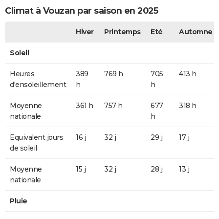
Climat à Vouzan par saison en 2025
Hiver
Printemps
Eté
Automne
Soleil
Heures
389
769 h
705
413 h
d'ensoleillement
h
h
Moyenne
361 h
757 h
677
318 h
nationale
h
Equivalent jours
16 j
32 j
29 j
17 j
de soleil
Moyenne
15 j
32 j
28 j
13 j
nationale
Pluie