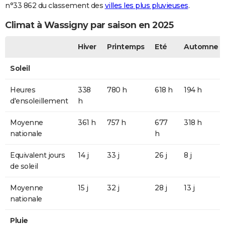
n°33 862 du classement des
villes les plus pluvieuses
.
Climat à Wassigny par saison en 2025
Hiver
Printemps
Eté
Automne
Soleil
Heures
338
780 h
618 h
194 h
d'ensoleillement
h
Moyenne
361 h
757 h
677
318 h
nationale
h
Equivalent jours
14 j
33 j
26 j
8 j
de soleil
Moyenne
15 j
32 j
28 j
13 j
nationale
Pluie