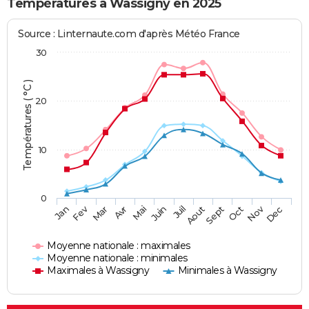
Températures à Wassigny en 2025
Source : Linternaute.com d'après Météo France
30
Températures ( °C )
20
10
0
Fev
Nov
Jan
Mar
Avr
Mai
Juin
Juil
Aout
Sept
Oct
Dec
Moyenne nationale : maximales
Moyenne nationale : minimales
Maximales à Wassigny
Minimales à Wassigny