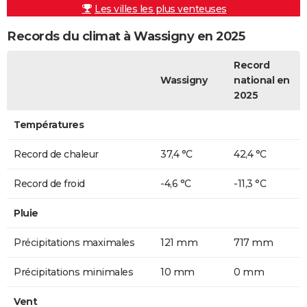
Les villes les plus venteuses
Records du climat à Wassigny en 2025
Record
Wassigny
national en
2025
Températures
Record de chaleur
37,4 °C
42,4 °C
Record de froid
-4,6 °C
-11,3 °C
Pluie
Précipitations maximales
121 mm
717 mm
Précipitations minimales
10 mm
0 mm
Vent