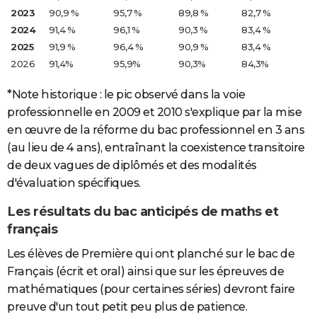
2023
90,9 %
95,7 %
89,8 %
82,7 %
2024
91,4 %
96,1 %
90,3 %
83,4 %
2025
91,9 %
96,4 %
90,9 %
83,4 %
2026
91,4%
95,9%
90,3%
84,3%
*Note historique : le pic observé dans la voie
professionnelle en 2009 et 2010 s'explique par la mise
en œuvre de la réforme du bac professionnel en 3 ans
(au lieu de 4 ans), entraînant la coexistence transitoire
de deux vagues de diplômés et des modalités
d'évaluation spécifiques.
Les résultats du bac anticipés de maths et
français
Les élèves de Première qui ont planché sur le bac de
Français (écrit et oral) ainsi que sur les épreuves de
mathématiques (pour certaines séries) devront faire
preuve d'un tout petit peu plus de patience.