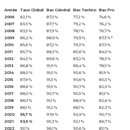
Année
Taux Global
Bac Général
Bac Techno
Bac Pro
2006
82,1 %
87,3 %
77,2 %
74,6 %
2007
83,3 %
87,7 %
79,2 %
76,2 %
2008
83,5 %
87,9 %
78,1 %
76,7 %
2009
86,2 %
88,9 %
79,9 %
87,3 % *
2010
85,6 %
87,2 %
79,3 %
87,3 %
2011
85,7 %
88,3 %
80,6 %
84,0 %
2012
84,5 %
89,6 %
83,2 %
78,3 %
2013
86,8 %
91,9 %
86,4 %
78,5 %
2014
88,0 %
91,0 %
90,6 %
81,9 %
2015
87,9 %
91,5 %
90,6 %
80,5 %
2016
88,6 %
91,5 %
90,7 %
82,5 %
2017
88,0 %
90,7 %
90,5 %
81,5 %
2018
88,3 %
91,1 %
88,9 %
82,6 %
2019
88,1 %
91,2 %
88,1 %
82,3 %
2020
95,7 %
97,6 %
94,9 %
90,7 %
2021
93,9 %
95,3 %
92,1 %
86,7 %
2022
91,1 %
96,1 %
90,6 %
81,1 %