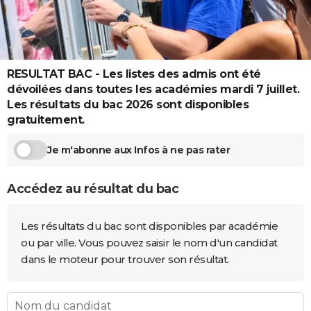
City break
Voyage de noces
Climat
Destinations
Voyage nature
Forum
+
PHOTO
GUIDES D'ACHAT
BONS PLANS
RESULTAT BAC - Les listes des admis ont été
dévoilées dans toutes les académies mardi 7 juillet.
CARTE DE VOEUX
Les résultats du bac 2026 sont disponibles
gratuitement.
Carte Bonne année
Carte Pâques
Carte de Noël
Carte Saint-Valentin
Carte d'anniversaire
DICTIONNAIRE
Je m'abonne aux Infos à ne pas rater
Biographies
Expressions
Dictionnaire
Citations
Proverbes
PROGRAMME TV
COPAINS D'AVANT
Accédez au résultat du bac
Se connecter
Collèges
Universités
Service militaire
S'inscrire
Lycées
Primaires
Entreprises
Avis de recherche
AVIS DE DÉCÈS
Les résultats du bac sont disponibles par académie
ou par ville. Vous pouvez saisir le nom d'un candidat
FORUM
dans le moteur pour trouver son résultat.
Lifestyle
Sport
Television
Cinema
Bricolage
Culture
Auto
Voyage