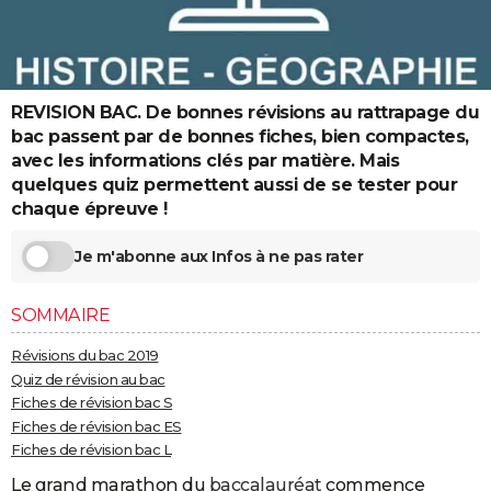
City break
Voyage de noces
Climat
Destinations
Voyage nature
Forum
+
PHOTO
GUIDES D'ACHAT
REVISION BAC. De bonnes révisions au rattrapage du
BONS PLANS
bac passent par de bonnes fiches, bien compactes,
CARTE DE VOEUX
avec les informations clés par matière. Mais
quelques quiz permettent aussi de se tester pour
Carte Bonne année
Carte Pâques
Carte de Noël
Carte Saint-Valentin
Carte d'anniversaire
DICTIONNAIRE
chaque épreuve !
Biographies
Expressions
Dictionnaire
Citations
Proverbes
PROGRAMME TV
Je m'abonne aux Infos à ne pas rater
COPAINS D'AVANT
SOMMAIRE
Se connecter
Collèges
Universités
Service militaire
S'inscrire
Lycées
Primaires
Entreprises
Avis de recherche
AVIS DE DÉCÈS
Révisions du bac 2019
Quiz de révision au bac
FORUM
Fiches de révision bac S
Lifestyle
Sport
Television
Cinema
Bricolage
Culture
Auto
Voyage
Fiches de révision bac ES
Fiches de révision bac L
Le grand marathon du
baccalauréat
commence