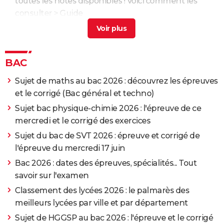
toutes les notes disponibles ! Voici comment les
consulter
> Guide
Sujet du bac de français 2026 : l'épreuve et le
corrigé ! Rimbaud ou Ponge ? La poésie à l'honneur
>
Guide
BAC
Sujet de philo au bac 2026 : les questions, les
corrigés avec les idées et auteurs qu'il fallait citer
>
Sujet de maths au bac 2026 : découvrez les épreuves
Guide
et le corrigé (Bac général et techno)
Sujet de SES au bac 2026 : l'épreuve et le corrigé du
Sujet bac physique-chimie 2026 : l'épreuve de ce
mercredi 17 juin
> Guide
mercredi et le corrigé des exercices
Sujet du bac de SVT 2026 : épreuve et corrigé de
l'épreuve du mercredi 17 juin
Bac 2026 : dates des épreuves, spécialités... Tout
savoir sur l'examen
Classement des lycées 2026 : le palmarès des
meilleurs lycées par ville et par département
Sujet de HGGSP au bac 2026 : l'épreuve et le corrigé