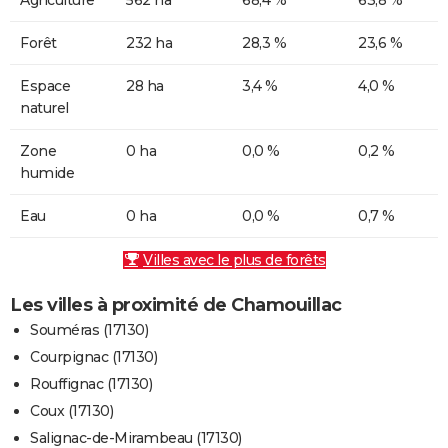
Forêt
232 ha
28,3 %
23,6 %
Espace
28 ha
3,4 %
4,0 %
naturel
Zone
0 ha
0,0 %
0,2 %
humide
Eau
0 ha
0,0 %
0,7 %
Villes avec le plus de forêts
Les villes à proximité de Chamouillac
Souméras (17130)
Courpignac (17130)
Rouffignac (17130)
Coux (17130)
Salignac-de-Mirambeau (17130)