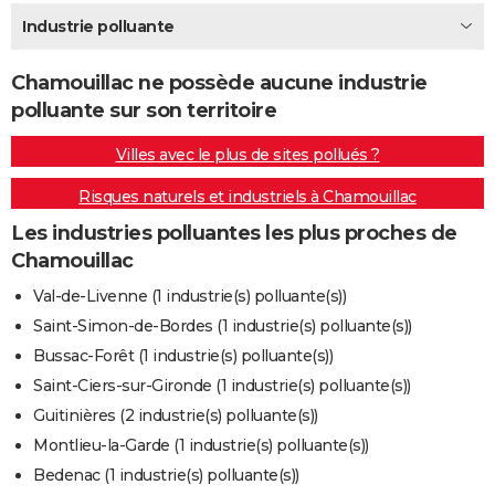
City break
Voyage de noces
Climat
Destinations
Voyage nature
Forum
+
Industrie polluante
PHOTO
GUIDES D'ACHAT
Chamouillac ne possède aucune industrie
polluante sur son territoire
BONS PLANS
Villes avec le plus de sites pollués ?
CARTE DE VOEUX
Risques naturels et industriels à Chamouillac
Carte Bonne année
Carte Pâques
Carte de Noël
Carte Saint-Valentin
Carte d'anniversaire
DICTIONNAIRE
Les industries polluantes les plus proches de
Biographies
Expressions
Dictionnaire
Citations
Proverbes
PROGRAMME TV
Chamouillac
COPAINS D'AVANT
Val-de-Livenne (1 industrie(s) polluante(s))
Saint-Simon-de-Bordes (1 industrie(s) polluante(s))
Se connecter
Collèges
Universités
Service militaire
S'inscrire
Lycées
Primaires
Entreprises
Avis de recherche
AVIS DE DÉCÈS
Bussac-Forêt (1 industrie(s) polluante(s))
FORUM
Saint-Ciers-sur-Gironde (1 industrie(s) polluante(s))
Guitinières (2 industrie(s) polluante(s))
Lifestyle
Sport
Television
Cinema
Bricolage
Culture
Auto
Voyage
Montlieu-la-Garde (1 industrie(s) polluante(s))
Bedenac (1 industrie(s) polluante(s))