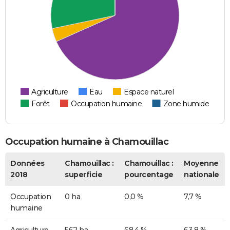
Agriculture
Eau
Espace naturel
Forêt
Occupation humaine
Zone humide
Occupation humaine à Chamouillac
Données
Chamouillac :
Chamouillac :
Moyenne
2018
superficie
pourcentage
nationale
Occupation
0 ha
0,0 %
7,7 %
humaine
Agriculture
562 ha
68,4 %
63,8 %